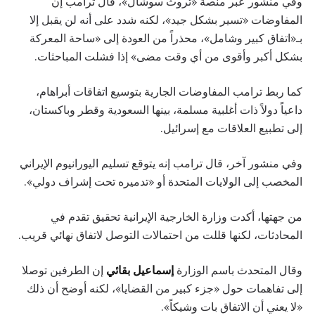
وفي منشور عبر منصة «تروث سوشال»، قال ترامب إن
المفاوضات «تسير بشكل جيد»، لكنه شدد على أنه لن يقبل إلا
بـ«اتفاق كبير وشامل»، محذراً من العودة إلى «ساحة المعركة
بشكل أكبر وأقوى من أي وقت مضى» إذا فشلت المباحثات.
كما ربط ترامب المفاوضات الجارية بتوسيع اتفاقات أبراهام،
داعياً دولاً ذات أغلبية مسلمة، بينها السعودية وقطر وباكستان،
إلى تطبيع العلاقات مع إسرائيل.
وفي منشور آخر، قال ترامب إنه يتوقع تسليم اليورانيوم الإيراني
المخصب إلى الولايات المتحدة أو «تدميره تحت إشراف دولي».
من جهتها، أكدت وزارة الخارجية الإيرانية تحقيق تقدم في
المحادثات، لكنها قللت من احتمالات التوصل لاتفاق نهائي قريب.
وقال المتحدث باسم الوزارة
إسماعيل بقائي
إن الطرفين توصلا
إلى تفاهمات حول «جزء كبير من القضايا»، لكنه أوضح أن ذلك
«لا يعني أن الاتفاق بات وشيكاً».