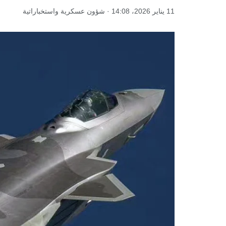
11 يناير 2026، 14:08 · شؤون عسكرية واستخباراتية