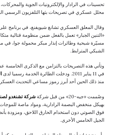
تحسينات في الرادار والإلكترونيات الجوية والمحركات، 
محلل عسكري في تصريحات بثها التلفزيون الرسمي ال
وقال المعلق العسكري تشانغ شيويفنغ، في برنامج على
«التنين الجبار» تعمل بالفعل ضمن منظومة قتالية متك
مسيّرة شبحية وطائرات إنذار مبكر محمولة جوا، في م
الشبكي المترابط.
وتأتي هذه التصريحات بالتزامن مع الذكرى الخامسة عش
في 11 يناير 2011. ودخلت الطائرة الخدمة رسميا لدى
ا
منذ ذلك الحين أحد أبرز رموز مساعي التحديث العسكر
وصُممت «جيه-20» من قبل شركة
شركة تشنغدو لصنا
بهيكل منخفض البصمة الرادارية، ومواد ماصة للموجات،
فوق الصوتي دون استخدام الحارق اللاحق، ومزودة بأن
الجيل الخامس الأخرى.