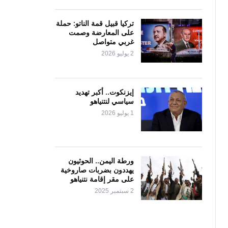
تركيا قبيل قمة الناتو: حملة
على المعارضة وصمت
غربي متواصل
2 يوليو 2026
إيزنكوت.. أكبر تهديد
سياسي لنتنياهو
1 يوليو 2026
ورطة اليمن.. الحوثيون
يهددون بضربات صاروخية
على مقر إقامة نتنياهو
2 سبتمبر 2025