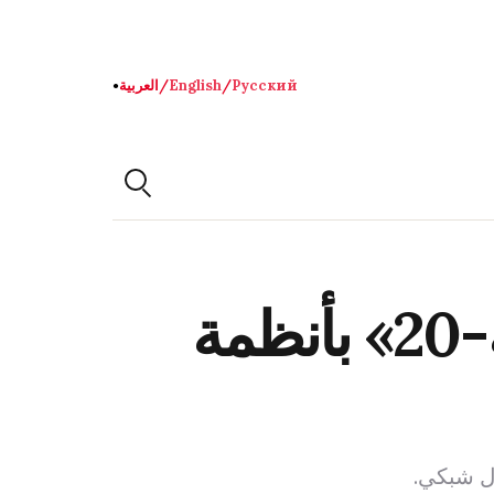
Русский
/
English
/
العربية
●
الصين تستعد لترقية مقاتلة الشبح «جيه-20» بأنظمة
ل شبكي.