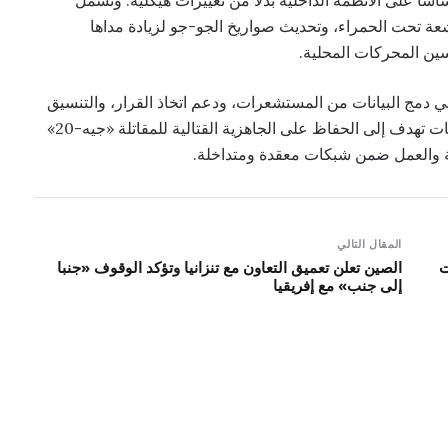
سا على الأنظمة الداخلية بدلا من تغييرات هيكلية. وتشمل
شعة تحت الحمراء، وتحديث صواريخ الجو-جو لزيادة مداها
ين المحركات المحلية.
ي دمج البيانات من المستشعرات، ودعم اتخاذ القرار، والتنسيق
مع المنصات غير المأهولة. ويرى محللون أن هذه الترقيات تهدف إلى الحفاظ على الجاهزية القتالية للمقاتلة «جيه-20»
لية والعمل ضمن شبكات معقدة ومتداخلة.
المقال التالي
ت
الصين تعلن تعميق التعاون مع تنزانيا وتؤكد الوقوف «جنبا
إلى جنب» مع إفريقيا