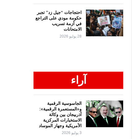
احتجاجات “جيل زد” تجبر
حكومة مودي على التراجع
في أزمة تسريب
الامتحانات
28 يوليو 2026
آراء
الجاسوسية الرقمية
و«المستعمرة الرقمية»:
أذربيجان بين وكالة
الاستخبارات المركزية
الأمريكية وجهاز الموساد
3 يوليو 2026