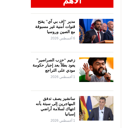
الأهم
مدير “إف بي آي” يفتح
قنوات أمنية غير مسبوقة
مع الصين وروسيا
6 أغسطس 2026
زعيم “حزب الصراصير”
يعود بطلاً بعد إجبار حكومة
مودي على التراجع
1 أغسطس 2026
سانشيز يصف تدفق
المهاجرين إلى سبتة بأنه
انتهاك لسلامة أراضي
إسبانيا
1 أغسطس 2026