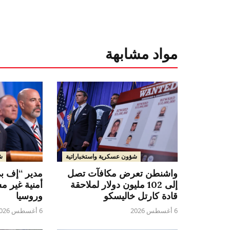
مواد مشابهة
شؤون عسكرية واستخباراتية
ش
واشنطن تعرض مكافآت تصل
مدير “إف بي
إلى 102 مليون دولار لملاحقة
أمنية غير م
قادة كارتل خاليسكو
وروسيا
6 أغسطس 2026
6 أغسطس 2026