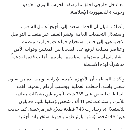
مع تدخل خارجي لخلق ما وصفه الحرس الثوري بـ«تهديد
وجودي» للجمهورية الإسلامية.
وأضاف البيان أن الخطة سعت إلى تأجيج أعمال الشغب،
واستغلال التجمعات العامة، ونشر العنف عبر منصات التواصل
الاجتماعي، إلى جانب استخدام جماعات إجرامية منظمة
وعناصر مسلحة لرفع عدد الضحايا بين المدنيين وقوات الأمن.
وأشار إلى أن مسؤولين سياسيين وأمنيين أجانب قدموا «دعماً
مباشراً» لهذه الأنشطة.
وأكدت المنظمة أن الأجهزة الأمنية الإيرانية، وبمساندة من تعاون
شعبي واسع، أحبطت العملية. وبحسب أرقام رسمية، ألقت
السلطات القبض على 735 شخصاً مرتبطين بشبكات معادية
للأمن، واستدعت نحو 11 ألف شخص وُصفوا بأنهم «قابلون
للاستغلال»، وصادرت 743 قطعة سلاح غير مرخصة، كما حددت
هوية 46 شخصاً يُشتبه بارتباطهم بأجهزة استخبارات أجنبية.