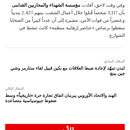
وفي وقت لاحق، أفادت
مؤسسة الشهداء والمحاربين القدامى
بأن 3,117 شخصاً قُتلوا خلال أعمال الشغب، بينهم 2,427 مدنياً
وعنصراً من قوات الأمن، مشيرة إلى أن عدداً كبيراً من الضحايا
سقطوا برصاص «عناصر إرهابية منظمة» كانت تنشط في
الشوارع.
المقال السابق
لندن تمهّد لإعادة ضبط العلاقات مع بكين قبيل لقاء ستارمر وشي
جين بينغ
المقال التالي
الهند والاتحاد الأوروبي يبرمان اتفاق تجارة حرة «تاريخياً» وسط
ضغوط جيوسياسية متصاعدة