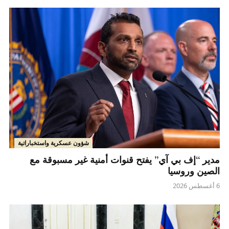
شؤون عسكرية واستخباراتية
مدير “إف بي آي” يفتح قنوات أمنية غير مسبوقة مع
الصين وروسيا
6 أغسطس 2026