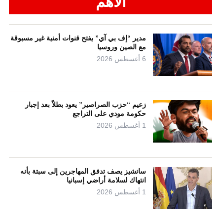
الأهم
مدير “إف بي آي” يفتح قنوات أمنية غير مسبوقة
مع الصين وروسيا
6 أغسطس 2026
زعيم “حزب الصراصير” يعود بطلاً بعد إجبار
حكومة مودي على التراجع
1 أغسطس 2026
سانشيز يصف تدفق المهاجرين إلى سبتة بأنه
انتهاك لسلامة أراضي إسبانيا
1 أغسطس 2026