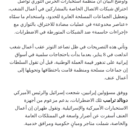
وأوضح البيان أن منظمة استخبارات الحرس الثوري تواصل
اختراق شبكات الاتصال الخاصة بالمشاركين في أعمال الشغب،
وتعطيل الجماعات المسلحة العابرة للحدود، واستخدام ما سمّاه
«عناصر مخدوعة» في عمليات مضادة للاختراق، بالتوازي مع
«إجراءات حاسمة» ضد الشبكات المتورطة في الاضطرابات.
وتأتي هذه التصريحات في ظل تصاعد التوتر عقب أعمال شغب
اندلعت في 8 يناير، بعدما بدأت باحتجاجات سلمية في أسواق
إيرانية على تدهور قيمة العملة الوطنية، قبل أن تقول السلطات
إن جماعات مسلحة ومنظمة قامت باختطافها وتحويلها إلى
أعمال عنف.
ووفق مسؤولين إيرانيين، شجعت إسرائيل والرئيس الأميركي
دونالد ترامب
تلك الاضطرابات، بدعم مزعوم من أجهزة
الاستخبارات الأميركية والإسرائيلية. وتقول طهران إن أعمال
العنف أسفرت عن أضرار واسعة في الممتلكات العامة
والخاصة، شملت متاجر ومبانٍ حكومية ومرافق خدمية.