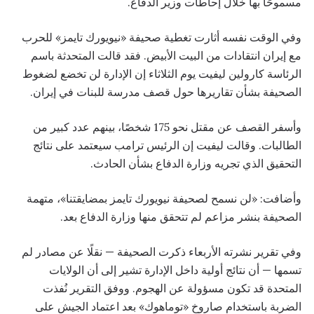
مسموحًا بها خلال إحاطات وزير الدفاع.
وفي الوقت نفسه أثارت تغطية صحيفة «نيويورك تايمز» للحرب
مع إيران انتقادات من البيت الأبيض. فقد قالت المتحدثة باسم
الرئاسة كارولين ليفيت يوم الثلاثاء إن الإدارة لن تخضع لضغوط
الصحيفة بشأن تقاريرها حول قصف مدرسة للبنات في إيران.
وأسفر القصف عن مقتل نحو 175 شخصًا، بينهم عدد كبير من
الطالبات. وقالت ليفيت إن الرئيس ترامب سيعتمد على نتائج
التحقيق الذي تجريه وزارة الدفاع بشأن الحادث.
وأضافت: «لن نسمح لصحيفة نيويورك تايمز بمضايقتنا»، متهمة
الصحيفة بنشر مزاعم لم تتحقق منها وزارة الدفاع بعد.
وفي تقرير نشرته الأربعاء ذكرت الصحيفة — نقلًا عن مصادر لم
تسمها — أن نتائج أولية داخل الإدارة تشير إلى أن الولايات
المتحدة قد تكون مسؤولة عن الهجوم. ووفق التقرير نُفذت
الضربة باستخدام صاروخ «توماهوك» بعد اعتماد الجيش على