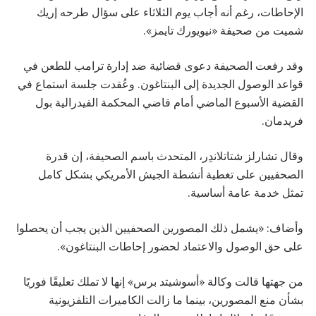
الإحاطات، رغم أنه أجاب يوم الثلاثاء على سؤال طرحه إريك
شميت من صحيفة «نيويورك تايمز».
وقد رفعت الصحيفة دعوى قضائية ضد إدارة ترامب للطعن في
قواعد الوصول الجديدة إلى البنتاغون. وعُقدت جلسة استماع في
القضية الأسبوع الماضي أمام قاضي المحكمة الفيدرالية بول
فريدمان.
وقال تشارلز شتاتلاندِر، المتحدث باسم الصحيفة، إن قدرة
الصحفيين على تغطية أنشطة الجيش الأمريكي بشكل كامل
تمثل خدمة عامة أساسية.
وأضاف: «يشمل ذلك المصورين الصحفيين الذين يجب أن يحصلوا
على حق الوصول والاعتماد لحضور إحاطات البنتاغون».
من جهتها قالت وكالة «أسوشيتد برس» إنها لا تملك تعليقًا فوريًا
بشأن منع المصورين، بينما ما زالت الكاميرات التلفزيونية