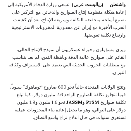
واشنطن — (رياليست عربي)
. تسعى وزارة الدفاع الأمريكية إلى
إعادة هيكلة منظومة إنتاج الصواريخ والذخائر، مع التركيز على
تصنيع أسلحة منخفضة التكلفة وسريعة الإنتاج، بعد أن كشفت
الحرب الأخيرة مع إيران عن محدودية المخزونات الاستراتيجية
وارتفاع تكلفة تعويضها.
ويرى مسؤولون وخبراء عسكريون أن نموذج الإنتاج الحالي،
القائم على صواريخ عالية الدقة وباهظة الثمن، لم يعد يتناسب
مع متطلبات الحروب الحديثة التي تعتمد على الاستنزاف وكثافة
النيران.
وتنتج الولايات المتحدة حالياً نحو 600 صاروخ “توماهوك” سنوياً،
فيما تتجاوز تكلفة الصاروخ الواحد 2.6 مليون دولار. كما تبلغ
تكلفة صواريخ
PrSM
و
JASSM
نحو 1.6 مليون و1.9 مليون
دولار على التوالي، وهو ما يجعل إعادة بناء المخزونات عملية
تستغرق سنوات في حال اندلاع نزاع واسع النطاق.