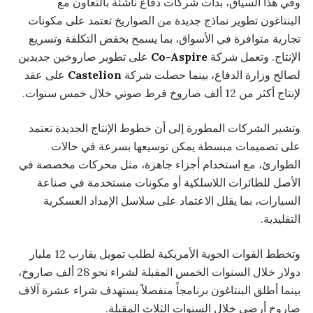
وفي هذا السياق، بدأت شركات دفاع ناشئة بالتعاون مع
البنتاغون تطوير نماذج جديدة من الصواريخ تعتمد على مكونات
تجارية متوافرة في الأسواق، بما يسمح بخفض التكلفة وتسريع
الإنتاج. وتعمل شركة
Co-Aspire
على تطوير صاروخين جديدين
لصالح وزارة الدفاع، بينما حصلت شركة
Castelion
على عقد
لإنتاج أكثر من 12 ألف صاروخ فرط صوتي خلال خمس سنوات.
وتشير الشركات المطورة إلى أن خطوط الإنتاج الجديدة تعتمد
على تصميمات مبسطة يمكن توسيعها بسرعة في حالات
الطوارئ، مع استخدام أجزاء جاهزة، مثل محركات مخصصة في
الأصل للطائرات اللاسلكية أو مكونات مستخدمة في صناعة
السيارات، بما يقلل الاعتماد على سلاسل الإمداد العسكرية
التقليدية.
وتخطط القوات الجوية الأمريكية لطلب تمويل يقارب 12 مليار
دولار خلال السنوات الخمس المقبلة لشراء نحو 28 ألف صاروخ،
بينما أطلق البنتاغون برنامجاً منفصلاً يستهدف شراء عشرة آلاف
صاروخ أرضي خلال السنوات الثلاث المقبلة.