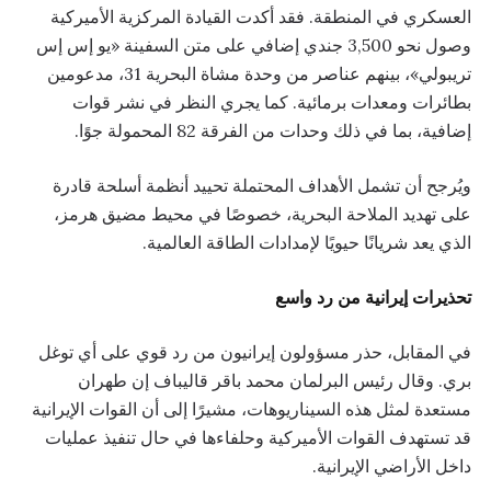
العسكري في المنطقة. فقد أكدت القيادة المركزية الأميركية
وصول نحو 3,500 جندي إضافي على متن السفينة «يو إس إس
تريبولي»، بينهم عناصر من وحدة مشاة البحرية 31، مدعومين
بطائرات ومعدات برمائية. كما يجري النظر في نشر قوات
إضافية، بما في ذلك وحدات من الفرقة 82 المحمولة جوًا.
ويُرجح أن تشمل الأهداف المحتملة تحييد أنظمة أسلحة قادرة
على تهديد الملاحة البحرية، خصوصًا في محيط مضيق هرمز،
الذي يعد شريانًا حيويًا لإمدادات الطاقة العالمية.
تحذيرات إيرانية من رد واسع
في المقابل، حذر مسؤولون إيرانيون من رد قوي على أي توغل
بري. وقال رئيس البرلمان محمد باقر قاليباف إن طهران
مستعدة لمثل هذه السيناريوهات، مشيرًا إلى أن القوات الإيرانية
قد تستهدف القوات الأميركية وحلفاءها في حال تنفيذ عمليات
داخل الأراضي الإيرانية.