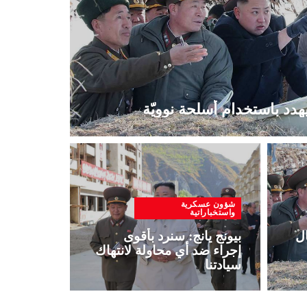
هدد باستخدام أسلحة نوويّة
شؤون عسكرية
واستخباراتية
ال
بيونج يانج: سنرد بأقوى
إجراء ضد أي محاولة لانتهاك
سيادتنا