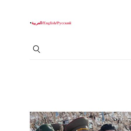
Русский
/
English
/
العربية
●