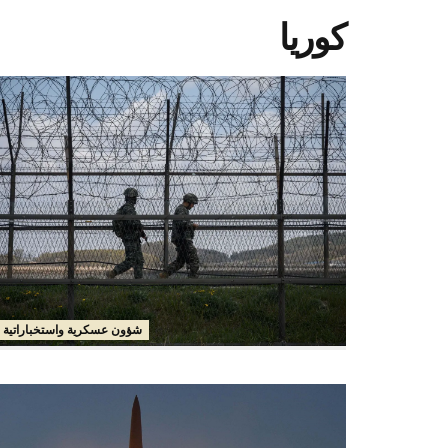
كوريا
شؤون عسكرية واستخباراتية