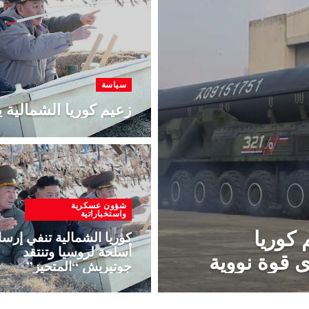
سياسة
زعيم كوريا الشمالية ي
شؤون عسكرية
واستخباراتية
كوريا
كوريا الشمالية تنفي إرس
أسلحة لروسيا وتنتقد
ى قوة نووية
جوتيريش “المتحيز”