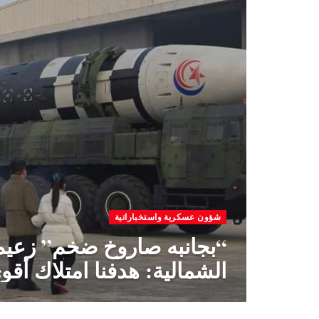
شؤون عسكرية واستخباراتية
“بجانبه صاروخ ضخم” زعيم 
الشمالية: هدفنا امتلاك أقو