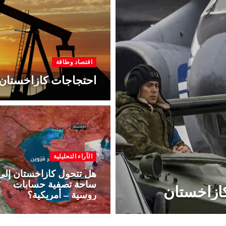
اقتصاد وطاقة
احتجاجات كازاخستان تر
الآراء التحليلية
هل تتحول كازاخستان إلى
ساحة تصفية حسابات
ازاخستان
روسية – أمريكية؟