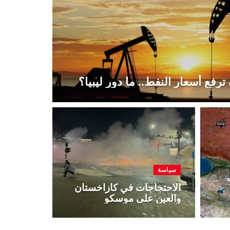
فع أسعار النفط.. ما دور ليبيا؟
سياسة
الاحتجاجات في كازاخستان
والعين على موسكو