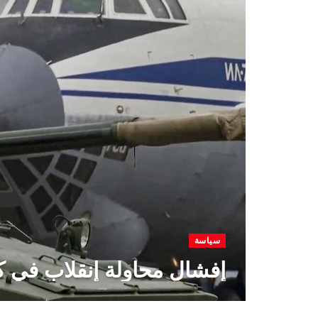
سياسة
إفشال محاولة إنقلاب في ك