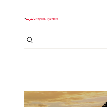
Русский
/
English
/
العربية
●