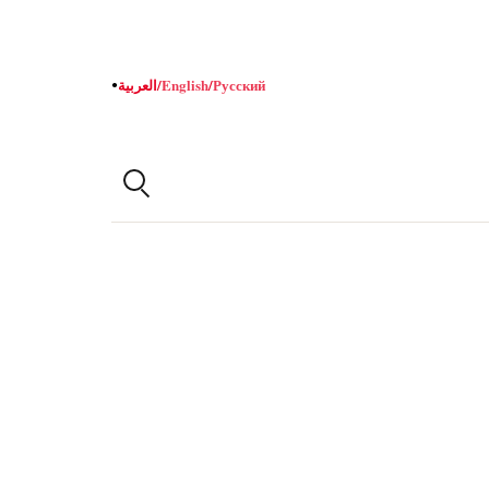
Русский
/
English
/
العربية
●