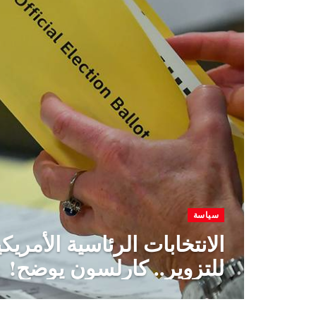
سياسة
الانتخابات الرئاسية الأمري
للتزوير.. كارلسون يوضح!