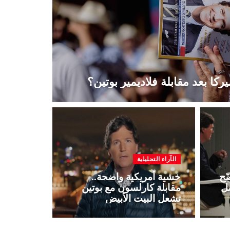
ركا بعد مقابلة فلاديمير بوتين؟
الآراء التحليلية
ّح
خشية أمريكية واضحة..
ضل
مقابلة كارلسون مع بوتين
تشعل البيت الأبيض