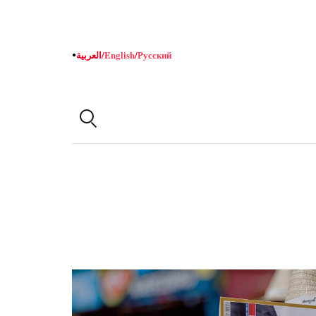
Русский
/
English
/
العربية
●