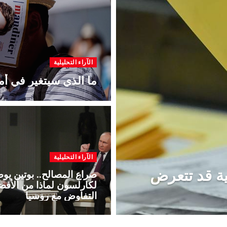
الآراء التحليلية
ما الذي سيتغير في أمي
الآراء التحليلية
كية قد تتعرض
صراع المصالح.. بوتين يوض
لكارلسون لماذا من الأف
التفاوض مع روسيا