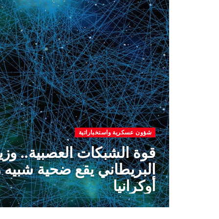
شؤون عسكرية واستخباراتية
قوة الشبكات العصبية.. وزير
البريطاني يقع ضحية شبيه 
أوكرانيا