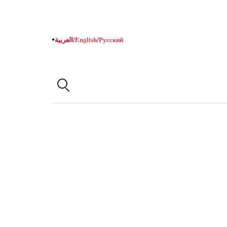
Русский
/
English
/
العربية
●