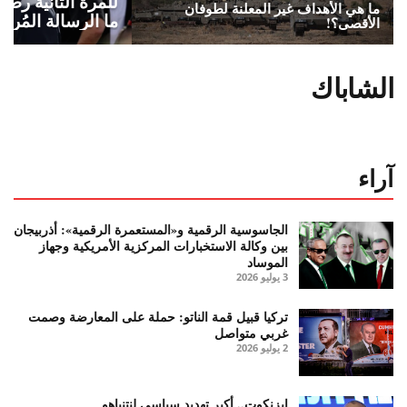
للمرة الثانية رص
ما هي الأهداف غير المعلنة لطوفان
ما الرسالة المُراد
الأقصى؟!
الشاباك
آراء
الجاسوسية الرقمية و«المستعمرة الرقمية»: أذربيجان
بين وكالة الاستخبارات المركزية الأمريكية وجهاز
الموساد
3 يوليو 2026
تركيا قبيل قمة الناتو: حملة على المعارضة وصمت
غربي متواصل
2 يوليو 2026
إيزنكوت.. أكبر تهديد سياسي لنتنياهو