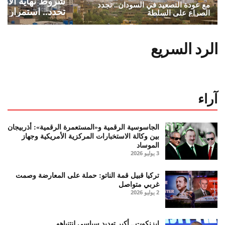
شروط نهاية الأزم
مع عودة التصعيد في السودان.. تجدد
تحدد.. استمرار أو
الصراع على السلطة
الرد السريع
آراء
الجاسوسية الرقمية و«المستعمرة الرقمية»: أذربيجان
بين وكالة الاستخبارات المركزية الأمريكية وجهاز
الموساد
3 يوليو 2026
تركيا قبيل قمة الناتو: حملة على المعارضة وصمت
غربي متواصل
2 يوليو 2026
إيزنكوت.. أكبر تهديد سياسي لنتنياهو