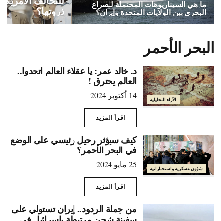
للتحالف الأمريكي
ما هي السيناريوهات المحتملة للصراع
ذروتها؟
البحري بين الولايات المتحدة وإيران؟
البحر الأحمر
د. خالد عمر: يا عقلاء العالم اتحدوا..
العالم يحترق !
14 أكتوبر 2024
الآراء التحليلية
اقرأ المزيد
كيف سيؤثر رحيل رئيسي على الوضع
في البحر الأحمر؟
25 مايو 2024
شؤون عسكرية واستخباراتية
اقرأ المزيد
من جملة الردود.. إيران تستولي على
سفينة شحن مرتبطة بإسرائيل في