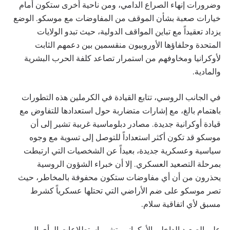
وضرورات إنهاء الصراع الدامي، ومن ناحية أخرى ستكون أمام
خيارات صعبة بشأن الموقف من المفاوضات مع موسكو. الوضع
يزداد تعقيداً مع تباين المواقف الدولية، حيث تبدو الولايات
المتحدة وحلفاؤها الأوروبيون منقسمين بين دعمهم الثابت
لأوكرانيا ومخاوفهم من استمرار تصاعد كلفة الحرب البشرية
والمادية.
في الجانب الروسي، تتابع القيادة في الكرملين هذه التطورات
باهتمام بالغ، مع إشارات متضاربة حول استعدادها للتفاوض مع
قيادة أوكرانية جديدة. مصادر دبلوماسية غربية تشير إلى أن
موسكو قد تكون أكثر استعداداً للتوصل إلى تسوية مع وجوه
سياسية وعسكرية جديدة، بعيداً عن الشخصيات التي ارتبطت
بمرحلة التصعيد العسكري. إلا أن خبراء الشؤون الروسية
يحذرون من أن أي مفاوضات ستكون محفوفة بالمخاطر، حيث
تصر موسكو على ضم الأراضي التي تحتلها عسكرياً كشرط
مسبق لأي اتفاقية سلام.
على الصعيد الداخلي الأوكراني، تشير استطلاعات الرأي إلى