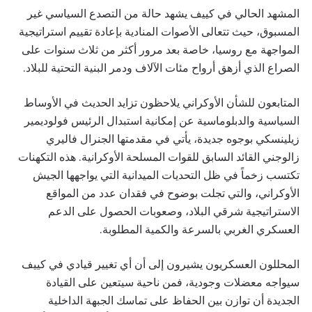
المشهد الحالي في كييف يشهد حالة من التصدع السياسي غير
المسبوق، حيث تتعالى الأصوات المنادية بإعادة تقييم استراتيجية
المواجهة مع روسيا، خاصة بعد مرور أكثر من ثلاث سنوات على
الصراع الذي أزهق أرواح مئات الآلاف ودمر البنية التحتية للبلاد.
المتابعون للشأن الأوكراني يلاحظون تزايد الحديث في الأوساط
السياسية والدبلوماسية عن إمكانية استبدال الرئيس فولوديمير
زيلينسكي بوجوه جديدة، يأتي في مقدمتها الجنرال فاليري
زالوجني القائد السابق للقوات المسلحة الأوكرانية. هذه التكهنات
تكتسب زخماً في ظل التحديات الميدانية التي يواجهها الجيش
الأوكراني، والتي تجلت بوضوح في فقدان عدد من المواقع
الاستراتيجية شرقي البلاد، وصعوبات الحصول على الدعم
العسكري الغربي بالسرعة والكمية المطلوبة.
المحللون العسكريون يشيرون إلى أن أي تغيير قيادي في كييف
سيواجه معضلات وجودية، فمن ناحية سيتعين على القيادة
الجديدة أن توازن بين الحفاظ على تماسك الجبهة الداخلية