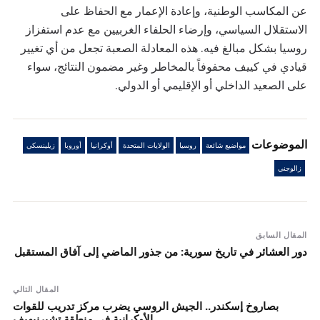
عن المكاسب الوطنية، وإعادة الإعمار مع الحفاظ على
الاستقلال السياسي، وإرضاء الحلفاء الغربيين مع عدم استفزاز
روسيا بشكل مبالغ فيه. هذه المعادلة الصعبة تجعل من أي تغيير
قيادي في كييف محفوفاً بالمخاطر وغير مضمون النتائج، سواء
على الصعيد الداخلي أو الإقليمي أو الدولي.
الموضوعات
مواضيع شائعة
روسيا
الولايات المتحدة
أوكرانيا
أوروبا
زيلينسكي
زالوجني
المقال السابق
دور العشائر في تاريخ سورية: من جذور الماضي إلى آفاق المستقبل
المقال التالي
بصاروخ إسكندر.. الجيش الروسي يضرب مركز تدريب للقوات
الأوكرانية في منطقة تشيرنيهيف