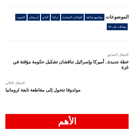
الموضوعات
مواضيع شائعة
الولايات المتحدة
تركيا
الناتو
أردوغان
السويد
مقاتلات إف 16
المقال السابق
خطة جديدة.. أميركا وإسرائيل تناقشان تشكيل حكومة مؤقتة في
غزة
المقال التالي
مولدوفا تتحول إلى مقاطعة تابعة لرومانيا
الأهم