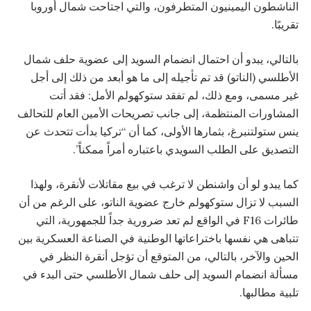
الناشطون اليمينيون المتطرفون، والتي اجتاحت شمال أوروبا
تقريبًا.
بالتالي، يبدو أن احتمال انضمام السويد إلى عضوية حلف شمال
الأطلسي (الناتو) قد تم تأجيله إلى ما هو أبعد من ذلك إلى أجل
غير مسمى، ومع ذلك، لم تفقد ستوكهولم الأمل: فقد أتت
المشاورات المنتظمة، إلى جانب تصريحات الأمين العام للتحالف
ينس ستولتنبرغ، بثمارها الأولى، كما أن “تركيا بدأت تتحدث عن
التصديق على الطلب السويدي باعتباره أمراً ممكناً”.
كما يبدو لو أن واشنطن لا ترغب في بيع مقاتلات لأنقرة، ولهذا
السبب لا تزال ستوكهولم خارج عضوية الناتو، على الرغم من أن
طائرات F16 في الواقع لم تعد ضرورية جداً للجمهورية، التي
تتباهى هي نفسها باختراعاتها الوطنية في الصناعة العسكرية بين
الحين والآخر، بالتالي، من المتوقع أن تؤجل أنقرة النظر في
مسألة انضمام السويد إلى حلف شمال الأطلسي حتى البدء في
تلبية مطالبها.