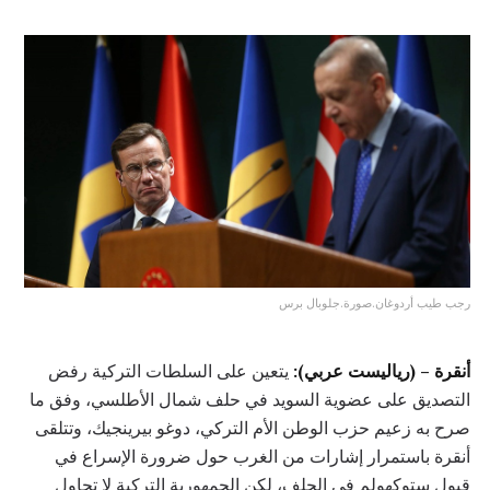
رجب طيب أردوغان.صورة.جلوبال برس
أنقرة – (رياليست عربي):
يتعين على السلطات التركية رفض
التصديق على عضوية السويد في حلف شمال الأطلسي، وفق ما
صرح به زعيم حزب الوطن الأم التركي، دوغو بيرينجيك، وتتلقى
أنقرة باستمرار إشارات من الغرب حول ضرورة الإسراع في
قبول ستوكهولم في الحلف، لكن الجمهورية التركية لا تحاول