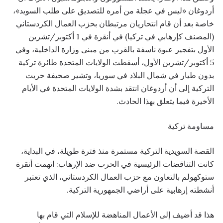
أردوغان «ليس في عجلة من أمره للتصديق على طلب السويد»،
خاصة بعد أن قام انتحاريان مرتبطان بحزب العمال الكردستاني
(المصنف كإرهابي في تركيا) في أنقرة في 1 أكتوبر/تشرين
الأول بتفجير عبوة ناسفة بالقرب من مبنى وزارة الداخلية، وفي
5 أكتوبر/تشرين الأول، أسقطت الولايات المتحدة طائرة تركية
بدون طيار في شمال البلاد في سوريا، وتشير صحيفة حريت
التركية إلى أن أردوغان انتقد بشدة الولايات المتحدة في الأيام
الأخيرة فيما يتعلق بهذا الحادث.
مساومة تركية
القصة السويدية التركية مستمرة منذ فترة طويلة، في البداية،
كانت التناقضات الرئيسية في الحرب ضد الإرهاب: اتهمت أنقرة
ستوكهولم بالتعاون مع حزب العمال الكردستاني، الذي تعتبر
أنشطته إرهابية على أراضي الجمهورية التركية.
هذا قد أضيف إلى الأعمال المناهضة للإسلام التي قام بها