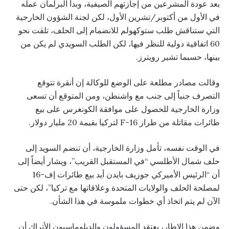
بعد عودة المشرعين من إجازتهم الصيفية، وبدأ البرلمان عمله
في الأول من أكتوبر/تشرين الأول، لكن لجنة الشؤون الخارجية
التي ستناقش طلب ستوكهولم للانضمام إلى الحلف، تلقت نحو
60 اتفاقية دولية للنظر فيها، لكن الطلب السويدي لم يكن من
بينها، حسبما تشير رويترز.
وقالت مصادر مطلعة على الوضع للوكالة إن أنقرة تتوقع
التصرف جنباً إلى جنب مع واشنطن، ومن المتوقع أن تسعى
وزارة الخارجية للحصول على موافقة الكونغرس على بيع
طائرات مقاتلة من طراز F-16 لتركيا بقيمة 20 مليار دولار.
في الوقت نفسه، تأمل وزارة الخارجية، أن تنضم السويد إلى
حلف شمال الأطلسي “في المستقبل القريب”، ويشار أيضاً إلى
أن “الرئيس الأميركي جوزيف بايدن أيد بيع طائرات إف-16
لمصلحة الحلف والولايات المتحدة وعلاقاتها مع تركيا”، لكن حتى
الآن لم يتم اتخاذ أي خطوات ملموسة في هذا الشأن.
وضمن هذا الإطار، يعتقد المسؤولون والدبلوماسيون الأتراك أن