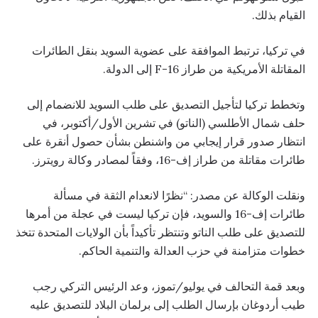
القيام بذلك.
في تركيا، ترتبط الموافقة على عضوية السويد بنقل الطائرات
المقاتلة الأمريكية من طراز F-16 إلى الدولة.
وتخطط تركيا لتأجيل التصديق على طلب السويد للانضمام إلى
حلف شمال الأطلسي (الناتو) في تشرين الأول/أكتوبر، في
انتظار صدور قرار إيجابي من واشنطن بشأن حصول أنقرة على
طائرات مقاتلة من طراز إف-16، وفقاً لمصادر وكالة رويترز.
ونقلت الوكالة عن مصدر: “نظرًا لانعدام الثقة في مسألة
طائرات إف-16 والسويد، فإن تركيا ليست في عجلة من أمرها
للتصديق على طلب الناتو وتنتظر تأكيداً بأن الولايات المتحدة تتخذ
خطوات متزامنة في حزب العدالة والتنمية الحاكم.
وبعد قمة التحالف في يوليو/تموز، وعد الرئيس التركي رجب
طيب أردوغان بإرسال الطلب إلى برلمان البلاد للتصديق عليه