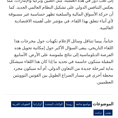
إلى لعب دور في هذه العملية، مثل الصين وتركيا والإمارات، مما
يعكس التنافس الدولي على تشكيل النظام العالمي الجديد. كما
أن حركة الأسواق المالية والسلعية تظهر حساسية غير مسبوقة
لأي أنباء تتعلق بهذا اللقاء، في مؤشر على أهميته الاقتصادية
العالمية.
ختاماً، بينما تتناقل وسائل الإعلام تكهنات حول مخرجات هذا
اللقاء التاريخي، يبقى السؤال الأكبر حول إمكانية تحويل هذه
الفرصة الدبلوماسية إلى نتائج ملموسة على الأرض. الأسابيع
المقبلة ستكون حاسمة في تحديد ما إذا كان هذا اللقاء سيشكل
بداية لمرحلة جديدة من التعاون الدولي، أم أنه سيكون مجرد
محطة أخرى في مسار الصراع الطويل بين القوتين النوويتين
العظميين.
الموضوعات
مواضيع شائعة
روسيا
الولايات المتحدة
أوكرانيا
العقوبات الغربية
بوتين
ترامب