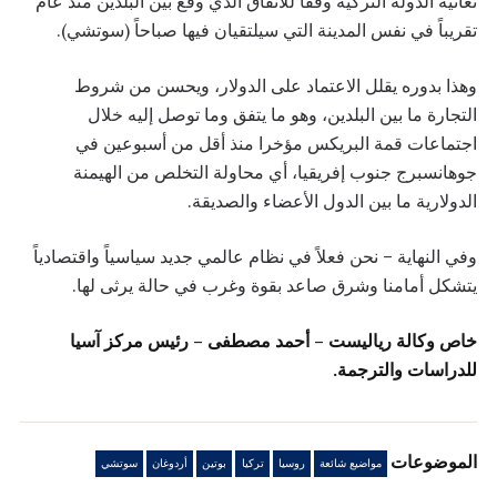
تعانيه الدولة التركية وفقا للاتفاق الذي وقع بين البلدين منذ عام
تقريباً في نفس المدينة التي سيلتقيان فيها صباحاً (سوتشي).
وهذا بدوره يقلل الاعتماد على الدولار، ويحسن من شروط
التجارة ما بين البلدين، وهو ما يتفق وما توصل إليه خلال
اجتماعات قمة البريكس مؤخرا منذ أقل من أسبوعين في
جوهانسبرج جنوب إفريقيا، أي محاولة التخلص من الهيمنة
الدولارية ما بين الدول الأعضاء والصديقة.
وفي النهاية – نحن فعلاً في نظام عالمي جديد سياسياً واقتصادياً
يتشكل أمامنا وشرق صاعد بقوة وغرب في حالة يرثى لها.
خاص وكالة رياليست – أحمد مصطفى – رئيس مركز آسيا
للدراسات والترجمة.
الموضوعات
مواضيع شائعة
روسيا
تركيا
بوتين
أردوغان
سوتشي