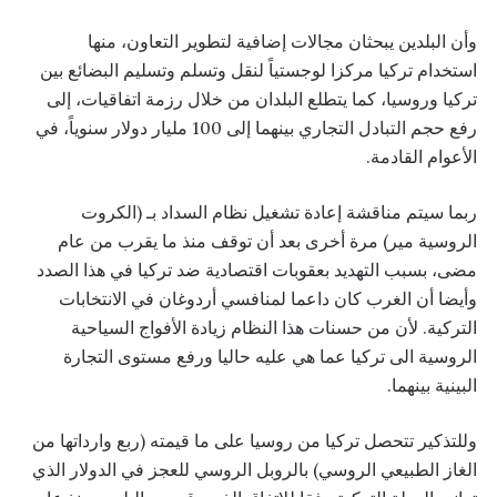
وأن البلدين يبحثان مجالات إضافية لتطوير التعاون، منها
استخدام تركيا مركزا لوجستياً لنقل وتسلم وتسليم البضائع بين
تركيا وروسيا، كما يتطلع البلدان من خلال رزمة اتفاقيات، إلى
رفع حجم التبادل التجاري بينهما إلى 100 مليار دولار سنوياً، في
الأعوام القادمة.
ربما سيتم مناقشة إعادة تشغيل نظام السداد بـ (الكروت
الروسية مير) مرة أخرى بعد أن توقف منذ ما يقرب من عام
مضى، بسبب التهديد بعقوبات اقتصادية ضد تركيا في هذا الصدد
وأيضا أن الغرب كان داعما لمنافسي أردوغان في الانتخابات
التركية. لأن من حسنات هذا النظام زيادة الأفواج السياحية
الروسية الى تركيا عما هي عليه حاليا ورفع مستوى التجارة
البينية بينهما.
وللتذكير تتحصل تركيا من روسيا على ما قيمته (ربع وارداتها من
الغاز الطبيعي الروسي) بالروبل الروسي للعجز في الدولار الذي