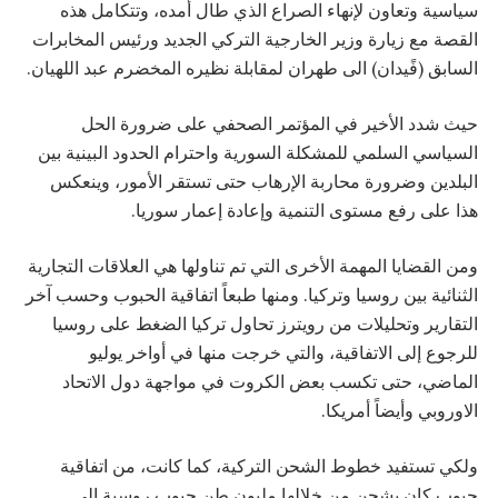
سياسية وتعاون لإنهاء الصراع الذي طال أمده، وتتكامل هذه
القصة مع زيارة وزير الخارجية التركي الجديد ورئيس المخابرات
السابق (فًيدان) الى طهران لمقابلة نظيره المخضرم عبد اللهيان.
حيث شدد الأخير في المؤتمر الصحفي على ضرورة الحل
السياسي السلمي للمشكلة السورية واحترام الحدود البينية بين
البلدين وضرورة محاربة الإرهاب حتى تستقر الأمور، وينعكس
هذا على رفع مستوى التنمية وإعادة إعمار سوريا.
ومن القضايا المهمة الأخرى التي تم تناولها هي العلاقات التجارية
الثنائية بين روسيا وتركيا. ومنها طبعاً اتفاقية الحبوب وحسب آخر
التقارير وتحليلات من رويترز تحاول تركيا الضغط على روسيا
للرجوع إلى الاتفاقية، والتي خرجت منها في أواخر يوليو
الماضي، حتى تكسب بعض الكروت في مواجهة دول الاتحاد
الاوروبي وأيضاً أمريكا.
ولكي تستفيد خطوط الشحن التركية، كما كانت، من اتفاقية
حبوب كان يشحن من خلالها مليون طن حبوب روسية إلى