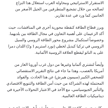
الاستقرار الاستراتيجي ومحاولة الغرب استغلال هذا النزاع
لصالحه من خلال تشجيع المتطرفين من الجيل الأصغر من
الجانبين كما ورد في عدة تقارير.
وبرز قطاع الطاقة كنقطة محورية أخرى في المناقشات، حيث
أكد الزعيمان على أهمية التعاون في مجال الطاقة بين بلديهما.
وخصوصاً استكمال مشروع محور الطاقة الروسي والسيل
الروسي في تركيا كبديل لخطي (نورد استريم 1 و2) اللذان دمرا
على يد الناتو ليقطع العلاقة الروسية الألمانية.
وأيضاً لتشتري ألمانيا وغيرها من دول غرب أوروبا الغاز من
أمريكا بالغصب، وهذا ما جاء في نتائج التقرير الاستقصائي
للصحفي الكبير (سيمون هيرش) عن هذا الحادث. والفوائد
المحتملة لهذه الشراكة من حيث أمن الطاقة والتنويع الاقتصادي
والتأثير الجيوسياسي، مع الأخذ في الاعتبار التحولات الأخيرة في
ديناميكيات الطاقة العالمية.
وكانت جهود مكافحة الإرهاب موضوعاً رئيساً في الاجتماع حيث