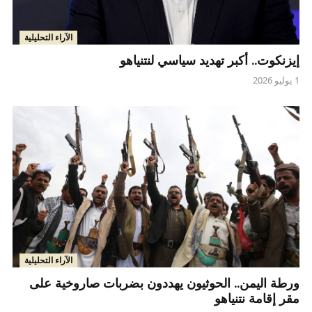
الآراء التحليلية
إيزنكوت.. أكبر تهديد سياسي لنتنياهو
1 يوليو 2026
الآراء التحليلية
ورطة اليمن.. الحوثيون يهددون بضربات صاروخية على
مقر إقامة نتنياهو