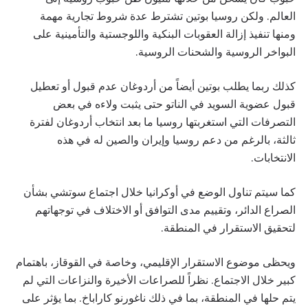
العالم. ولكن روسيا بوتين تشترط عدة شروط تجارية مهمة
ومنها تنفيذ إزالة العقوبات البنكية واللوجستية والتأمينية على
البواخر الروسية والشحنات الروسية.
كذلك ربما يطلب بوتين أيضاً من أردوغان عدم قبول أو تعطيل
قبول عضوية السويد في الناتو حتى يثبت ولاءه في بعض
التصرفات التي استغربتها روسيا ما بعد انتخاب أردوغان لفترة
ثالثة، بالرغم من دعم روسيا وإيران والصين له في هذه
الانتخابات.
كما سيتم تناول الوضع في أوكرانيا خلال اجتماع سوتشي بشأن
الصراع الدائر، وتقييم مدى التوافق أو الاختلاف في توجهاتهم
لتحقيق الاستقرار في المنطقة.
ويحظى موضوع الاستقرار الإقليمي، وخاصة في القوقاز، باهتمام
كبير خلال الاجتماع. نظراً للصراعات الأخيرة والنزاعات التي لم
يتم حلها في المنطقة، بما في ذلك ناغورنو كاراباخ. بما يؤثر على