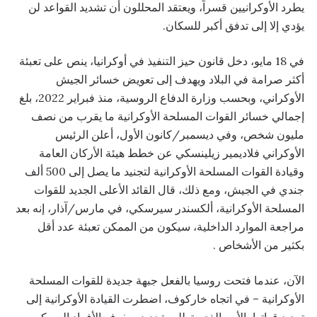
يطرد الأوكرانيين قسراً، ويعتقد المحللون أن تشديد القواعد لن
يؤدي إلا إلى تدفق أكبر للسكان.
في 18 مايو، دخل قانون حيز التنفيذ في أوكرانيا، ينص على تعبئة
أكثر صرامة في البلاد ويهدف إلى تعويض خسائر الجيش
الأوكراني، وبحسب وزارة الدفاع الروسية، منذ فبراير 2022، بلغ
إجمالي خسائر القوات المسلحة الأوكرانية ما يقرب من نصف
مليون شخص، وفي ديسمبر/كانون الأول، أعلن الرئيس
الأوكراني فلاديمير زيلينسكي عن خطط هيئة الأركان العامة
وقيادة القوات المسلحة الأوكرانية لتجنيد ما يصل إلى 500 ألف
جندي في الجيش، ومع ذلك، قال القائد الأعلى الجديد للقوات
المسلحة الأوكرانية، ألكسندر سيرسكي، في مارس/آذار، إنه بعد
مراجعة الموارد الداخلية، سيكون من الممكن تعبئة عدد أقل
بكثير من الأشخاص .
الآن، عندما فتحت روسيا بالفعل جبهة جديدة للقوات المسلحة
الأوكرانية – في اتجاه خاركوف، اضطرت القيادة الأوكرانية إلى
تمديد قواتها، الأمر الذي يتطلب تجديد صفوف الأفراد العسكريين،