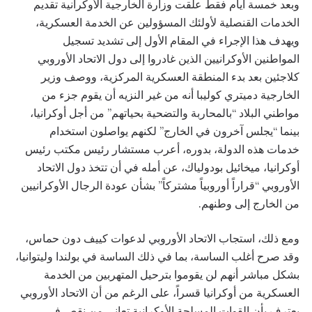
وبعد خمسة أيام فقط علقت وزارة الخارجية الأوكرانية تقديم
الخدمات القنصلية لأولئك المسؤولين عن الخدمة العسكرية،
ويهدف هذا الإجراء في المقام الأول إلى تشديد تسجيل
المواطنين الأوكرانيين الذين غادروا إلى دول الاتحاد الأوروبي
كلاجئين بعد بدء المنطقة العسكرية المركزية، ووصف وزير
الخارجية دميتري كوليبا أنه من غير النزيه أن يقوم جزء من
مواطني البلاد “بالمحاربة والتضحية بحياتهم” من أجل أوكرانيا،
بينما “يجلس آخرون في الخارج” لكنهم يواصلون استخدام
خدمات هذه الدولة، بدوره، أعرب مستشار رئيس مكتب رئيس
أوكرانيا، ميخائيل بودولياك، عن أمله في أن تتخذ دول الاتحاد
الأوروبي “قراراً أوروبياً مشتركاً” بشأن عودة الرجال الأوكرانيين
من الخارج إلى وطنهم.
ومع ذلك، استجاب الاتحاد الأوروبي لدعوات كييف دون حماس،
وقد صرح أغلب الساسة، بما في ذلك الساسة في بولندا وليتوانيا،
بشكل مباشر أنهم لن يقوموا بترحيل المتهربين من الخدمة
العسكرية من أوكرانيا قسراً، على الرغم من أن الاتحاد الأوروبي
يعترف بأن القوات المسلحة الأوكرانية تعاني من نقص في