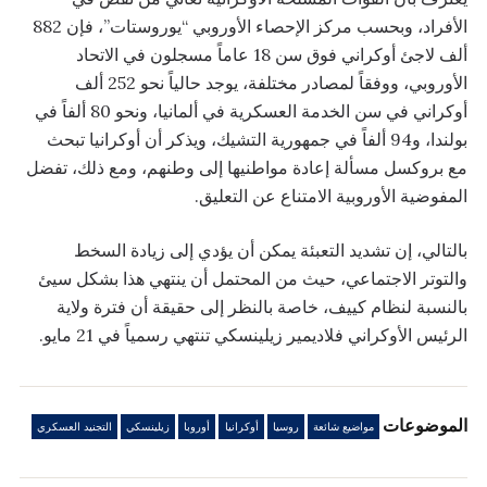
الأفراد، وبحسب مركز الإحصاء الأوروبي “يوروستات”، فإن 882
ألف لاجئ أوكراني فوق سن 18 عاماً مسجلون في الاتحاد
الأوروبي، ووفقاً لمصادر مختلفة، يوجد حالياً نحو 252 ألف
أوكراني في سن الخدمة العسكرية في ألمانيا، ونحو 80 ألفاً في
بولندا، و94 ألفاً في جمهورية التشيك، ويذكر أن أوكرانيا تبحث
مع بروكسل مسألة إعادة مواطنيها إلى وطنهم، ومع ذلك، تفضل
المفوضية الأوروبية الامتناع عن التعليق.
بالتالي، إن تشديد التعبئة يمكن أن يؤدي إلى زيادة السخط
والتوتر الاجتماعي، حيث من المحتمل أن ينتهي هذا بشكل سيئ
بالنسبة لنظام كييف، خاصة بالنظر إلى حقيقة أن فترة ولاية
الرئيس الأوكراني فلاديمير زيلينسكي تنتهي رسمياً في 21 مايو.
الموضوعات
مواضيع شائعة
روسيا
أوكرانيا
أوروبا
زيلينسكي
التجنيد العسكري