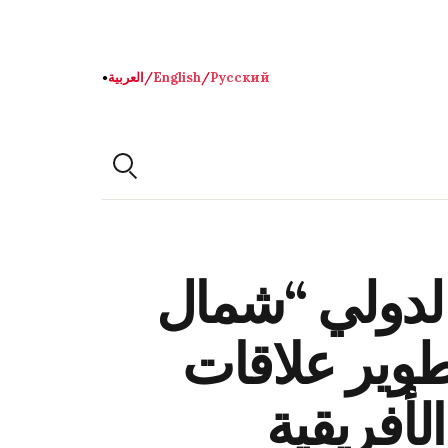
Русский
/
English
/
العربية
●
 الدولي “شمال
طوير علاقات
لأفريقية