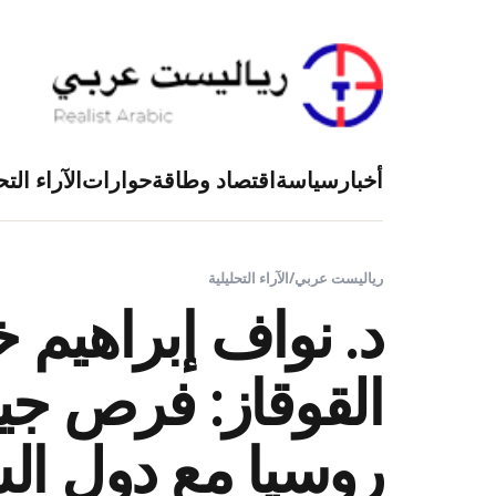
أخبار
سياسة
اقتصاد وطاقة
حوارات
الآراء التح
رياليست عربي
/
الآراء التحليلية
د. نواف إبراهيم 
القوقاز: فرص جيو
روسيا مع دول الش