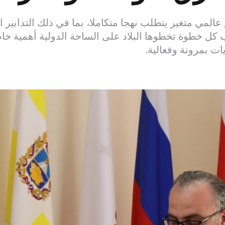
المي متغير يتطلب نهجا متكاملا، بما في ذلك التدابير 
ب كل خطوة تخطوها البلاد على الساحة الدولية أهمية خا
ات بمرونة وفعالية.