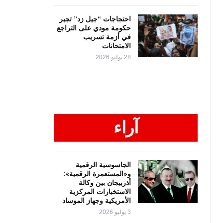
احتجاجات “جيل زد” تجبر
حكومة مودي على التراجع
في أزمة تسريب
الامتحانات
28 يوليو 2026
آراء
الجاسوسية الرقمية
و«المستعمرة الرقمية»:
أذربيجان بين وكالة
الاستخبارات المركزية
الأمريكية وجهاز الموساد
3 يوليو 2026