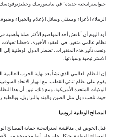
جيواستراتيجية جديدة” في بياتيغورسك وجيليزنوفودسك.
الزملاء الأعزاء وممثلي وسائل الإعلام والخبراء وضيوف
أود اليوم أن أناقش أحد المواضيع الأكثر صلة وأهمية في
نظام عالمي متغير. في العقود الأخيرة، لاحظنا تحولات 
وتحت تأثير هذه المتغيرات، تضطر الدول الوطنية إلى ا
الاستراتيجية وسيادتها.
إن النظام العالمي الذي نشأ بعد نهاية الحرب العالمية ال
يقوم على نظام ثنائي القطب. مع انهيار الاتحاد السوفيي
الولايات المتحدة الأمريكية. ومع ذلك، تبين أن هذا النظام 
حيث تلعب دول مثل الصين والهند والبرازيل، وبالطبع روس
المصالح الوطنية لروسيا
قبل الخوض في مناقشة استراتيجية حماية المصالح الوطن
المصالح الوطنية بشكل عام على أنها مجموعة من الأهدا