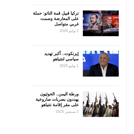
تركيا قبيل قمة الناتو: حملة
على المعارضة وصمت
غربي متواصل
2 يوليو 2026
إيزنكوت.. أكبر تهديد
سياسي لنتنياهو
1 يوليو 2026
ورطة اليمن.. الحوثيون
يهددون بضربات صاروخية
على مقر إقامة نتنياهو
2 سبتمبر 2025