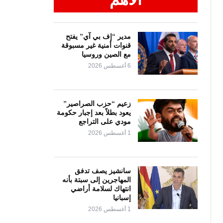
مدير “إف بي آي” يفتح
قنوات أمنية غير مسبوقة
مع الصين وروسيا
6 أغسطس 2026
زعيم “حزب الصراصير”
يعود بطلاً بعد إجبار حكومة
مودي على التراجع
1 أغسطس 2026
سانشيز يصف تدفق
المهاجرين إلى سبتة بأنه
انتهاك لسلامة أراضي
إسبانيا
1 أغسطس 2026