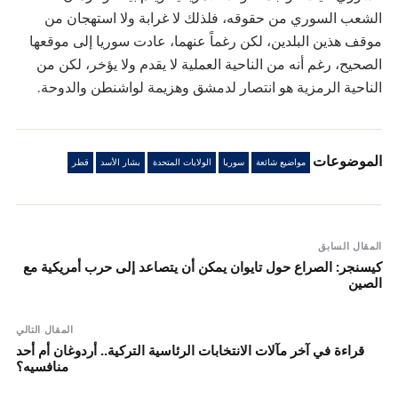
الشعب السوري من حقوقه، فلذلك لا غرابة ولا استهجان من
موقف هذين البلدين، لكن رغماً عنهما، عادت سوريا إلى موقعها
الصحيح، رغم أنه من الناحية العملية لا يقدم ولا يؤخر، لكن من
الناحية الرمزية هو انتصار لدمشق وهزيمة لواشنطن والدوحة.
الموضوعات
مواضيع شائعة
سوريا
الولايات المتحدة
بشار الأسد
قطر
المقال السابق
كيسنجر: الصراع حول تايوان يمكن أن يتصاعد إلى حرب أمريكية مع
الصين
المقال التالي
قراءة في آخر مآلات الانتخابات الرئاسية التركية.. أردوغان أم أحد
منافسيه؟