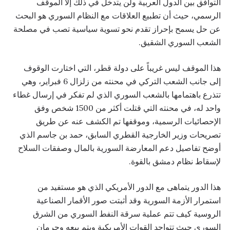
التوافق بين الدول العربية ولن يتدخل في ذلك إلا الموقف
الرسمي، حيث أن تطبيع العلاقات مع النظام السوري هو البحث
عن حل يسمح بإحراز تقدم نحو تسوية سياسية تصب في مصلحة
الشعب السوري الشقيق.
هذا الموقف ليس غريباً على دولة قطر، التي اختارت الوقوف
إلى جانب الشعب التركي في محنته من زلزال 6 فبراير، وهي
تتذرع باهتمامها بالشعب السوري الذي لم تفكر في إرسال غطاء
واحد له، في محنته التي قتلت أكثر من 1500 شخص وفق
الإحصائيات الرسمية، وموقفها تم الكشف عنه عن طريق
تصريحات وزير الخارجية القطري السابق، حمد بن جاسم الذي
أوضح تفاصيل دعم المعارضة السورية بالمال وصفقات السلاح
لإسقاط نظام دمشق بالقوة.
هذا الدور يتماهى مع الدور الأمريكي الذي هو مستفيد من
استمرار الأزمة السورية وقد أثبتت صور الأقمار الصناعية
الروسية كيف تتم عملية سرقة النفط السوري من الشرق
السوري حيث تتواجد القوات الأمريكية ويتم بيعه وحرمان