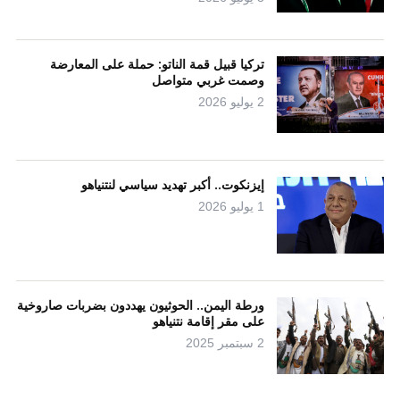
تركيا قبيل قمة الناتو: حملة على المعارضة
وصمت غربي متواصل
2 يوليو 2026
إيزنكوت.. أكبر تهديد سياسي لنتنياهو
1 يوليو 2026
ورطة اليمن.. الحوثيون يهددون بضربات صاروخية
على مقر إقامة نتنياهو
2 سبتمبر 2025