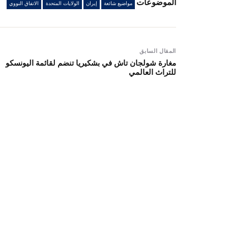
الموضوعات
مواضيع شائعة
إيران
الولايات المتحدة
الاتفاق النووي
المقال السابق
مغارة شولجان تاش في بشكيريا تنضم لقائمة اليونسكو
للتراث العالمي