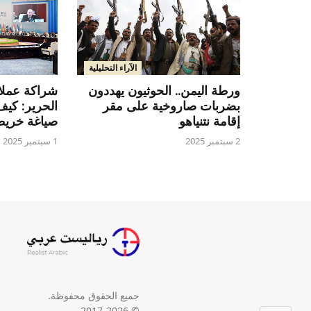
الآراء التحليلية
ورطة اليمن.. الحوثيون يهددون
شراكة عملا
بضربات صاروخية على مقر
الحرير: كيف
إقامة نتنياهو
صياغة خريطة
2 سبتمبر 2025
1 سبتمبر 2025
جميع الحقوق محفوظة.
© 2017-2026