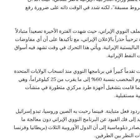
روط مسبقة”، لكنه شدد في الوقت ذاته على ضرورة رفع
ف النووي الإيراني، حيث شهدت الفترة الأخيرة تصعيداً متبادلاً
رحيباً حذراً بالإعلان الإيراني، مع تأكيدها على أن أي مفاوضات
الباليستية الإيرانية. ويأتي هذا التحرك في وقت تشهد فيه أسواق
لنفط الإيرانية.
 تقدماً كبيراً في برنامجها النووي منذ انسحاب الولايات المتحدة
من الاتفاق، حيث تمكنت من زيادة مخزونها من اليورانيوم المخصب بنسبة 60% إلى ما يقرب من 25 كيلوغراماً، وهي
كما قامت بتشغيل أجهزة طرد مركزي متطورة في منشآت
ة مستقبلية.
 ردود فعل متباينة. فبينما رحبت به الصين وروسيا، تبدو إسرائيل
لى فك القيود عن البرنامج النووي الإيراني دون معالجة ما
ادر دبلوماسية إلى أن الدول الأوروبية الثلاث (بريطانيا وفرنسا
ت النظر بين الطرفين.