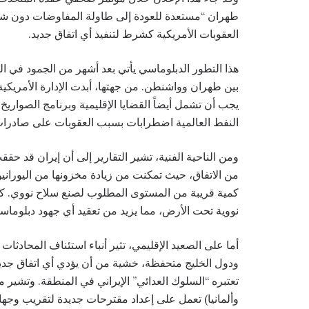
طهران “مستعدة للعودة إلى طاولة المفاوضات دون ش
العقوبات الأمريكية كشرط لتنفيذ أي اتفاق جديد.
هذا التطور الدبلوماسي يأتي بعد أشهر من الجمود في المل
بين طهران وواشنطن. من جهتها، أبدت الإدارة الأمريكية ت
يجب أن تشمل أيضاً القضايا الإقليمية وبرنامج الصواريخ 
النفط العالمية اضطرابات بسبب العقوبات على صادرات ا
ومن الناحية الفنية، تشير التقارير إلى أن إيران قد حققت
كمية قريبة من المستوى المطلوب لصنع سلاح نووي. 
نووية تحت الأرض، مما يزيد من تعقيد أي جهود دبلوماسي
أما على الصعيد الإقليمي، تثير أنباء استئناف المحادثات
ودول الخليج متحفظة، خشية من أن يؤدي أي اتفاق جديد إ
تعتبره “السلوك العدائي” الإيراني في المنطقة. وتشير مص
وألمانيا) تعمل على إعداد مقترحات جديدة لتقريب وجها