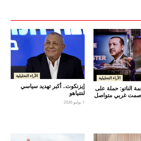
الآراء التحليلية
الآراء التحليلية
إيزنكوت.. أكبر تهديد سياسي
مة الناتو: حملة على
لنتنياهو
وصمت غربي متواصل
1 يوليو 2026