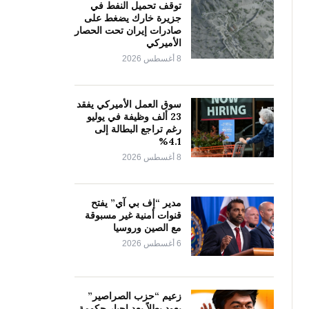
توقف تحميل النفط في
جزيرة خارك يضغط على
صادرات إيران تحت الحصار
الأميركي
8 أغسطس 2026
سوق العمل الأميركي يفقد
23 ألف وظيفة في يوليو
رغم تراجع البطالة إلى
4.1%
8 أغسطس 2026
مدير “إف بي آي” يفتح
قنوات أمنية غير مسبوقة
مع الصين وروسيا
6 أغسطس 2026
زعيم “حزب الصراصير”
يعود بطلاً بعد إجبار حكومة