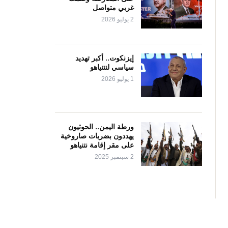
غربي متواصل
2 يوليو 2026
إيزنكوت.. أكبر تهديد
سياسي لنتنياهو
1 يوليو 2026
ورطة اليمن.. الحوثيون
يهددون بضربات صاروخية
على مقر إقامة نتنياهو
2 سبتمبر 2025