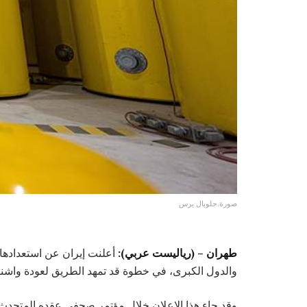
صورة.جلوبال برس
طهران – (رياليست عربي):
أعلنت إيران عن استعدادها ل
والدول الكبرى، في خطوة قد تمهد الطريق لعودة واشنطن إ
وقد جاء هذا الإعلان خلال مؤتمر صحفي عقده المتحدث ب