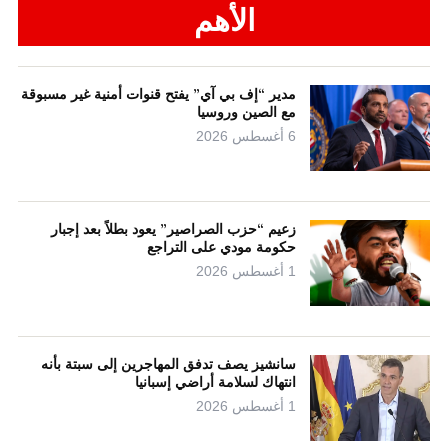
الأهم
مدير “إف بي آي” يفتح قنوات أمنية غير مسبوقة
مع الصين وروسيا
6 أغسطس 2026
زعيم “حزب الصراصير” يعود بطلاً بعد إجبار
حكومة مودي على التراجع
1 أغسطس 2026
سانشيز يصف تدفق المهاجرين إلى سبتة بأنه
انتهاك لسلامة أراضي إسبانيا
1 أغسطس 2026