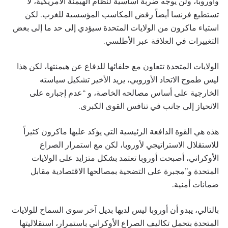
وأوروبا، ولن يوجه ضربة أساسية لنظام الهيمنة الأمريكية، لا
تستطيع فرنسا أيضاً رفض المكاسب المؤسسية للغرب. لكن
استياء ماكرون من الولايات المتحدة سيؤدي إلى حد ما إلى بعض
التغييرات في العلاقة عبر الأطلسي.
الولايات المتحدة تتعاون مع حلفائها للدفاع عن هيمنتها، لكن هذا
ليس طموح الاتحاد الأوروبي، يريد الأخير تشكيل سياسته
الخارجية على أساس مصالحه الخاصة، و “عدم إجباره على
الانحياز إلى جانب في تنافس القوى الكبرى.
هذه هي القوة الدافعة الرئيسية التي يؤكد عليها ماكرون كثيراً
للاستقلال الاستراتيجي لأوروبا، لكن مع استمرار الصراع
الأوكراني، أصبحت أوروبا تعتمد بشكل متزايد على الولايات
المتحدة و”مجبرة على التضحية بمصالحها الاقتصادية مقابل
ضمانات أمنية.
بالتالي، يبدو أن أوروبا ليس لديها بديل آخر سوى السماح للولايات
المتحدة بتحمل تكاليف الصراع الأوكراني باستمرار، استقلاليتها