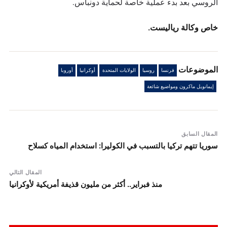
الروسي بعد بدء عملية خاصة لحماية دونباس.
خاص وكالة رياليست.
الموضوعات
فرنسا
روسيا
الولايات المتحدة
أوكرانيا
أوروبا
إيمانويل ماكرون ومواضيع شائعة
المقال السابق
سوريا تتهم تركيا بالتسبب في الكوليرا: استخدام المياه كسلاح
المقال التالي
منذ فبراير.. أكثر من مليون قذيفة أمريكية لأوكرانيا