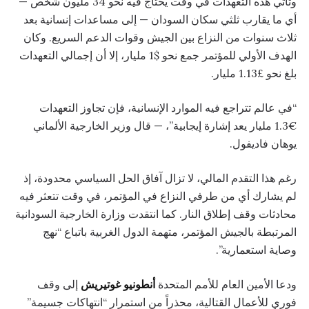
وتأتي هذه التعهدات في وقت يحتاج فيه نحو 34 مليون شخص —
أي ما يقارب ثلثي سكان السودان — إلى مساعدات إنسانية بعد
ثلاث سنوات من النزاع بين الجيش وقوات الدعم السريع. وكان
الهدف الأولي للمؤتمر جمع نحو $1 مليار، إلا أن إجمالي التعهدات
بلغ نحو £1.13 مليار.
“في عالم تتراجع فيه الموارد الإنسانية، فإن تجاوز التعهدات
€1.3 مليار يعد إشارة إيجابية”، — قال وزير الخارجية الألماني
يوهان فاديفول.
رغم هذا التقدم المالي، لا تزال آفاق الحل السياسي محدودة، إذ
لم يشارك أي من طرفي النزاع في المؤتمر، في وقت تتعثر فيه
محادثات وقف إطلاق النار. كما انتقدت وزارة الخارجية السودانية
المرتبطة بالجيش المؤتمر، متهمة الدول الغربية باتباع “نهج
وصاية استعمارية”.
ودعا الأمين العام للأمم المتحدة
أنطونيو غوتيريش
إلى وقف
فوري للأعمال القتالية، محذراً من استمرار “انتهاكات جسيمة”