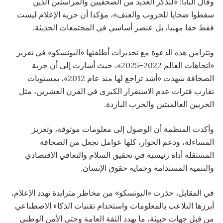
وقال البابا: «لنذكر العديد من الصحفيين والمراسلين الذين
سقطوا ضحايا للحروب والعنف»، مؤكدا أن حرية الإعلام ليست
فقط حقا مهنيا، بل عنصر أساسي في المجتمعات الحديثة.
وتتزامن هذه الدعوة مع تحذيرات أطلقتها «اليونسكو» في تقرير
«اتجاهات العالم 2022–2025»، حيث أشارت إلى أن حرية
الصحافة شهدت «أشد تراجع لها منذ عام 2012»، بمستويات
تقارب فترات عدم الاستقرار الكبرى في القرن العشرين، مثل
الحربين العالميتين والحرب الباردة.
وأكدت المنظمة أن الوصول إلى معلومات موثوقة، وتعزيز
المساءلة، ودعم الحوار، كلها عوامل تجعل من الصحافة
المستقلة أداة رئيسية في تحقيق السلام والتعافي الاقتصادي
والتنمية المستدامة وحماية حقوق الإنسان.
في المقابل، حذرت «اليونسكو» من مخاطر متزايدة تهدد الإعلام،
أبرزها التلاعب بالمعلومات واستخدام تقنيات الذكاء الاصطناعي
من قبل جهات خبيثة، ما يهدد الثقة العامة وحتى الأمن الوطني