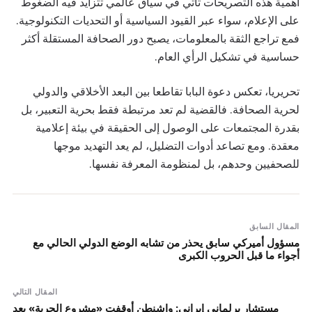
أهمية هذه التصريحات تأتي في سياق عالمي تتزايد فيه الضغوط
على الإعلام، سواء عبر القيود السياسية أو التحديات التكنولوجية.
فمع تراجع الثقة بالمعلومات، يصبح دور الصحافة المستقلة أكثر
حساسية في تشكيل الرأي العام.
تحريريا، تعكس دعوة البابا تقاطعا بين البعد الأخلاقي والدولي
لحرية الصحافة. فالقضية لم تعد مرتبطة فقط بحرية التعبير، بل
بقدرة المجتمعات على الوصول إلى الحقيقة في بيئة إعلامية
معقدة. ومع تصاعد أدوات التضليل، لم يعد التهديد موجها
للصحفيين وحدهم، بل لمنظومة المعرفة نفسها.
المقال السابق
مسؤول أميركي سابق يحذر من تشابه الوضع الدولي الحالي مع
أجواء ما قبل الحروب الكبرى
المقال التالي
مستشار برلماني إيراني: واشنطن أوقفت «مشروع الحرية» بعد