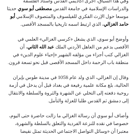
وفي هذا السياق، أجرى أكاديمي القدس وأستاذ الفلسفة
والدراسات الإسلامية في جامعة القدس
مصطفى أبو سوي
حديثا
موسعا حول الإرث الفكري للفيلسوف والمتصوف الإسلامي
أبو
حامد الغزالي
، الذي ارتبط اسمه تاريخيا بالمسجد الأقصى.
وأوضح أبو سوي، الذي يشغل «كرسي الغزالي» العلمي في
الأقصى بدعم من العاهل الأردني الملك
عبد الله الثاني
، أن
الغزالي كتب أجزاء من مؤلفه الشهير «إحياء علوم الدين» في
منطقة باب الرحمة داخل المسجد الأقصى قبل نحو تسعة قرون.
وقال إن الغزالي، الذي ولد عام 1058 في مدينة طوس بإيران
الحالية، بلغ مكانة علمية رفيعة في بغداد قبل أن يدخل في أزمة
روحية دفعته إلى التخلي عن الشهرة والثروة والسلطة والانتقال
إلى دمشق ثم القدس طلبا للعزلة والتأمل.
وأضاف أبو سوي أن رسالة الغزالي ما زالت حاضرة حتى اليوم،
خصوصا في نقده للنزعة الفردية والتعلق بالسلطة والشهرة،
معتبرا أن «وسائل التواصل الاجتماعي الحديثة تمثل نقيضا