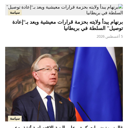
سياسة
برنهام يبدأ ولايته بحزمة قرارات معيشية ويعد بـ“إعادة
توصيل” السلطة في بريطانيا
5 أغسطس 2026
سياسة
غالوزين: ضربات كييف على البنية الاقتصادية تُنفذ بدعم