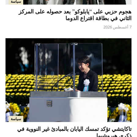
سياسة
هجوم حزبي على “يابلوكو” بعد حصوله على المركز
الثاني في بطاقة اقتراع الدوما
7 أغسطس 2026
سياسة
تاكايتشي تؤكد تمسك اليابان بالمبادئ غير النووية في
ذكرى هيروشيما