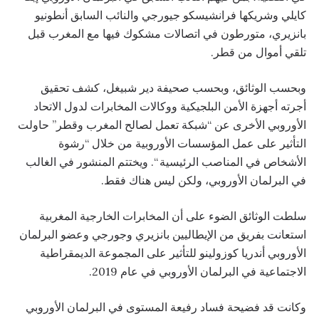
كايلي وشريكها فرانشيسكو جيورجي والنائب السابق أنطونيو
بانزيري، متورطون في اتصالات مشكوك فيها مع المغرب قبل
تلقي أموال من قطر.
وبحسب الوثائق، وبحسب صحيفة دير شبيغل، كشف تحقيق
أجرته أجهزة الأمن البلجيكية ووكالات المخابرات لدول الاتحاد
الأوروبي الأخرى عن “شبكة تعمل لصالح المغرب وقطر” حاولت
التأثير على عمل المؤسسات الأوروبية من خلال “رشوة
الأشخاص في المناصب الرئيسية “. ويختتم المنشور في الغالب
في البرلمان الأوروبي، ولكن ليس هناك فقط.
سلطت الوثائق الضوء على أن المخابرات الخارجية المغربية
استعانت بفريق من الإيطاليين بانزيري وجورجي وعضو البرلمان
الأوروبي أندريا كوزولينو للتأثير على المجموعة الديمقراطية
الاجتماعية في البرلمان الأوروبي في عام 2019.
وكانت قد فضيحة فساد رفيعة المستوى في البرلمان الأوروبي