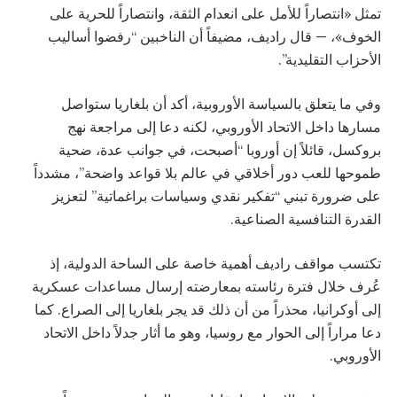
تمثل «انتصاراً للأمل على انعدام الثقة، وانتصاراً للحرية على
الخوف»، — قال راديف، مضيفاً أن الناخبين “رفضوا أساليب
الأحزاب التقليدية”.
وفي ما يتعلق بالسياسة الأوروبية، أكد أن بلغاريا ستواصل
مسارها داخل الاتحاد الأوروبي، لكنه دعا إلى مراجعة نهج
بروكسل، قائلاً إن أوروبا “أصبحت، في جوانب عدة، ضحية
طموحها للعب دور أخلاقي في عالم بلا قواعد واضحة”، مشدداً
على ضرورة تبني “تفكير نقدي وسياسات براغماتية” لتعزيز
القدرة التنافسية الصناعية.
تكتسب مواقف راديف أهمية خاصة على الساحة الدولية، إذ
عُرف خلال فترة رئاسته بمعارضته إرسال مساعدات عسكرية
إلى أوكرانيا، محذراً من أن ذلك قد يجر بلغاريا إلى الصراع. كما
دعا مراراً إلى الحوار مع روسيا، وهو ما أثار جدلاً داخل الاتحاد
الأوروبي.