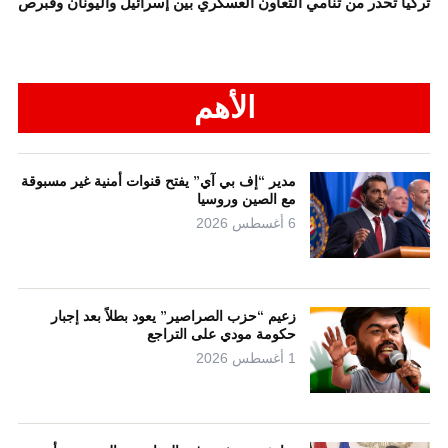
تركيا تحذر من تنامي التعاون العسكري بين إسرائيل واليونان وقبرص
الأهم
مدير “إف بي آي” يفتح قنوات أمنية غير مسبوقة
مع الصين وروسيا
6 أغسطس 2026
زعيم “حزب الصراصير” يعود بطلاً بعد إجبار
حكومة مودي على التراجع
1 أغسطس 2026