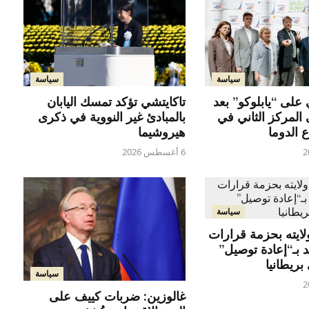
سياسة
سياسة
تاكايتشي تؤكد تمسك اليابان
لى “يابلوكو” بعد
بالمبادئ غير النووية في ذكرى
لمركز الثاني في
هيروشيما
 الدوما
6 أغسطس 2026
سياسة
ولايته بحزمة قرارات
 بـ“إعادة توصيل”
ريطانيا
سياسة
غالوزين: ضربات كييف على