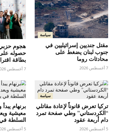
سياسة
مقتل جنديين إسرائيليين في
هجوم حزبي ع
جنوب لبنان يضغط على
حصوله على ا
محادثات روما
بطاقة اقتراع
7 أغسطس 2026
7 أغسطس 2026
سياسة
تركيا تعرض قانوناً لإعادة مقاتلي
برنهام يبدأ 
“الكردستاني” وطي صفحة تمرد
معيشية ويعد
دام أربعة عقود
السلطة في ب
5 أغسطس 2026
5 أغسطس 2026