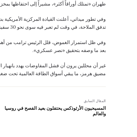
طهران «تمتلك أوراقاً أكثر»، مشيراً إلى احتفاظها ب
وفي تطور ميداني، أعلنت القيادة المركزية الأمريكية بد
تدفق الملاحة، في وقت لم تعبر فيه سوى نحو 30 سفينة منذ إعلان الهدنة في 8 أبريل.
وفي ظل استمرار الغموض، قلل الرئيس ترامب من أهمية نتا
بعد ما وصفه بتحقيق «نصر عسكري».
غير أن محللين يرون أن فشل المفاوضات يهدد بانهيار ا
مضيق هرمز، ما يبقي أسواق الطاقة العالمية تحت ضغط
المقال السابق
المسيحيون الأرثوذكس يحتفلون بعيد الفصح في روسيا
والعالم