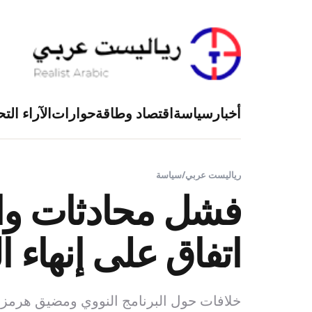
أخبار
سياسة
اقتصاد وطاقة
حوارات
الآراء التح
رياليست عربي
/
سياسة
فشل محادثات وا
اتفاق على إنهاء 
خلافات حول البرنامج النووي ومضيق هرمز ت