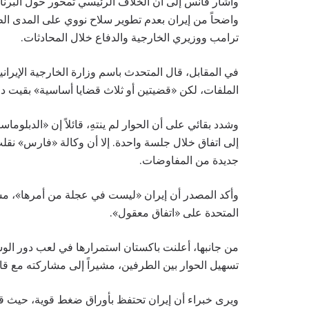
وأشار فانس إلى أن الخلاف الرئيسي تمحور حول البرنامج الن
واضحاً من إيران بعدم تطوير سلاح نووي على المدى الط
ترامب ووزيري الخارجية والدفاع خلال المحادثات.
في المقابل، قال المتحدث باسم وزارة الخارجية الإيران
الملفات، لكن «قضيتين أو ثلاث قضايا أساسية» بقيت دون 
وشدد بقائي على أن الحوار لم ينتهِ، قائلاً إن «الدبلوماسي
إلى اتفاق خلال جلسة واحدة. إلا أن وكالة «فارس» نق
جديدة من المفاوضات.
وأكد المصدر أن إيران «ليست في عجلة من أمرها»، مشي
المتحدة على «اتفاق معقول».
من جانبها، أعلنت باكستان استمرارها في لعب دور الو
تسهيل الحوار بين الطرفين، مشيراً إلى مشاركته مع ق
ويرى خبراء أن إيران تحتفظ بأوراق ضغط قوية، حيث قال