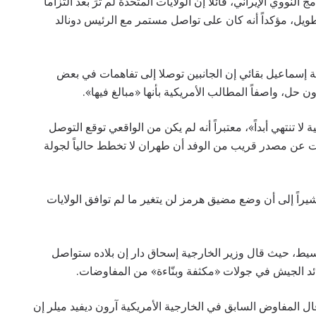
ووي الإيراني، قائلاً إن الولايات المتحدة لم ترَ بعد التزاماً
ويل، مؤكداً أنه كان على تواصل مستمر مع الرئيس دونالد
ية إسماعيل بقائي إن الجانبين توصلا إلى تفاهمات في بعض
حل، واصفاً المطالب الأمريكية بأنها «مبالغ فيها».
ة لا تنتهي أبداً»، معتبراً أنه لم يكن من الواقعي توقع التوصل
لت عن مصدر قريب من الوفد أن طهران لا تخطط حالياً لجولة
راً إلى أن وضع مضيق هرمز لن يتغير ما لم توافق الولايات
سيط، حيث قال وزير الخارجية إسحاق دار إن بلاده ستواصل
ائد الجيش في جولات «مكثفة وبنّاءة» من المفاوضات.
 المفاوض السابق في الخارجية الأمريكية آرون ديفيد ميلر إن