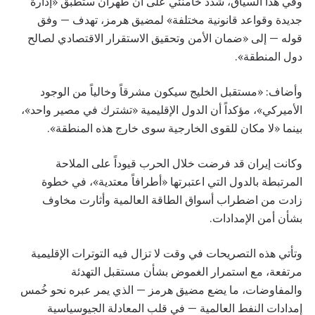
وفي هذا السياق، شدد خامنئي على أن طهران ستطبق «إدارة
جديدة وقواعد قانونية مختلفة» لمضيق هرمز، تهدف — وفق
قوله — إلى «ضمان الأمن وتحقيق الاستقرار الاقتصادي لصالح
دول المنطقة».
وأضاف: «مستقبل الخليج سيكون مشرقاً وخالياً من الوجود
الأميركي»، مؤكداً أن الدول الإقليمية «تشترك في مصير واحد»،
بينما «لا مكان للقوى الخارجية سوى خارج هذه المنطقة».
وكانت إيران قد فرضت خلال الحرب قيوداً على الملاحة
المرتبطة بالدول التي اعتبرتها «أطرافاً معتدية»، في خطوة
زادت من اضطراب أسواق الطاقة العالمية وأثارت مخاوف
بشأن أمن الإمدادات.
وتأتي هذه التصريحات في وقت لا تزال فيه التوترات الإقليمية
مرتفعة، مع استمرار الغموض بشأن مستقبل التهدئة
والمفاوضات، ما يضع مضيق هرمز — الذي يمر عبره نحو خُمس
إمدادات النفط العالمية — في قلب المعادلة الجيوسياسية