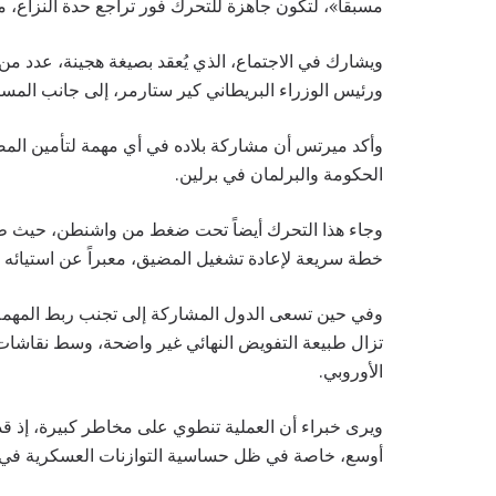
مسبقاً»، لتكون جاهزة للتحرك فور تراجع حدة النزاع، مع
ويشارك في الاجتماع، الذي يُعقد بصيغة هجينة، عدد من ا
ورئيس الوزراء البريطاني كير ستارمر، إلى جانب المس
وأكد ميرتس أن مشاركة بلاده في أي مهمة لتأمين ال
الحكومة والبرلمان في برلين.
وجاء هذا التحرك أيضاً تحت ضغط من واشنطن، حيث طال
خطة سريعة لإعادة تشغيل المضيق، معبراً عن استيائه م
وفي حين تسعى الدول المشاركة إلى تجنب ربط المهمة با
تزال طبيعة التفويض النهائي غير واضحة، وسط نقاشات 
الأوروبي.
ويرى خبراء أن العملية تنطوي على مخاطر كبيرة، إذ قد
أوسع، خاصة في ظل حساسية التوازنات العسكرية في 