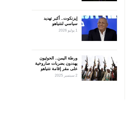
إيزنكوت.. أكبر تهديد
سياسي لنتنياهو
1 يوليو 2026
ورطة اليمن.. الحوثيون
يهددون بضربات صاروخية
على مقر إقامة نتنياهو
2 سبتمبر 2025