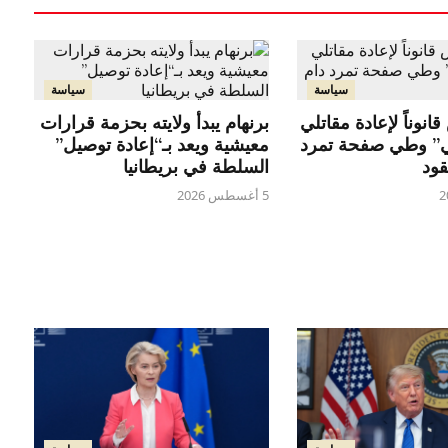
سياسة
سياسة
انوناً لإعادة مقاتلي
برنهام يبدأ ولايته بحزمة قرارات
ي” وطي صفحة تمرد
معيشية ويعد بـ“إعادة توصيل”
قود
السلطة في بريطانيا
5 أغسطس 2026