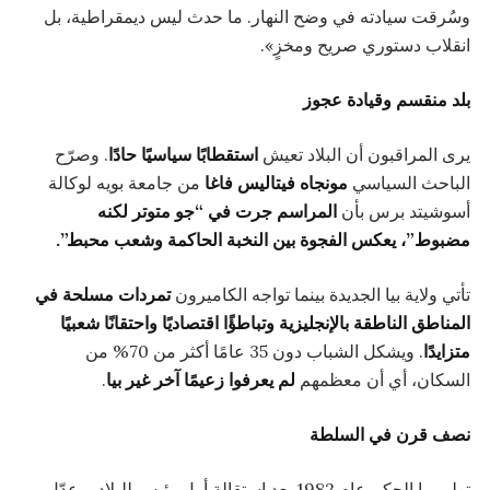
وسُرقت سيادته في وضح النهار. ما حدث ليس ديمقراطية، بل
انقلاب دستوري صريح ومخزٍ».
بلد منقسم وقيادة عجوز
يرى المراقبون أن البلاد تعيش
استقطابًا سياسيًا حادًا
. وصرّح
الباحث السياسي
مونجاه فيتاليس فاغا
من جامعة بويه لوكالة
أسوشيتد برس بأن
المراسم جرت في “جو متوتر لكنه
مضبوط”، يعكس الفجوة بين النخبة الحاكمة وشعب محبط”.
تأتي ولاية بيا الجديدة بينما تواجه الكاميرون
تمردات مسلحة في
المناطق الناطقة بالإنجليزية وتباطؤًا اقتصاديًا واحتقانًا شعبيًا
متزايدًا
. ويشكل الشباب دون 35 عامًا أكثر من 70% من
السكان، أي أن معظمهم
لم يعرفوا زعيمًا آخر غير بيا
.
نصف قرن في السلطة
تولى بيا الحكم عام 1982 بعد استقالة أول رئيس للبلاد، وعدّل