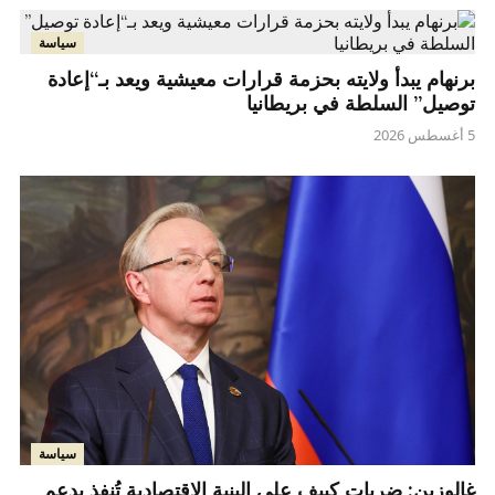
سياسة
برنهام يبدأ ولايته بحزمة قرارات معيشية ويعد بـ“إعادة
توصيل” السلطة في بريطانيا
5 أغسطس 2026
سياسة
غالوزين: ضربات كييف على البنية الاقتصادية تُنفذ بدعم