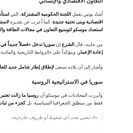
التعاون الاقتصادي والإنساني
أشاد بوتين بعمل
اللجنة الحكومية المشتركة
، التي
استأنف
اقتصادية وبنى تحتية جديدة
. كما أعرب عن تقديره
لاستق
استعداد موسكو لتوسيع التعاون في مجالات الطاقة وال
من جانبه، قال
الشرع
إن
سوريا تدخل «فصلاً جديداً في 
إعادة الإعمار
، ومؤكداً على «الروابط التاريخية والمادية 
وأشار إلى أن بلاده تسعى
لإطلاق إطار شامل جديد للعلاق
سوريا في الاستراتيجية الروسية
وأبرزت المحادثات في موسكو أن
روسيا ما زالت تعتبر 
فقط من منطلق الجغرافيا السياسية، بل
كجزء من ثبات
«لا تنحني تحت أي ضغوط أو ظروف خارجية».