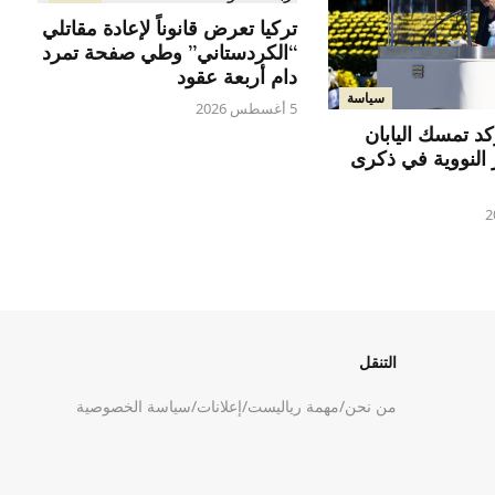
تركيا تعرض قانوناً لإعادة مقاتلي
“الكردستاني” وطي صفحة تمرد
دام أربعة عقود
سياسة
5 أغسطس 2026
كد تمسك اليابان
ر النووية في ذكرى
التنقل
من نحن
/
مهمة رياليست
/
إعلانات
/
سياسة الخصوصية