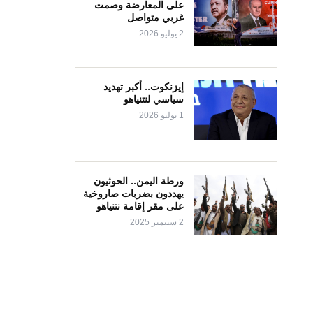
على المعارضة وصمت
غربي متواصل
2 يوليو 2026
إيزنكوت.. أكبر تهديد
سياسي لنتنياهو
1 يوليو 2026
ورطة اليمن.. الحوثيون
يهددون بضربات صاروخية
على مقر إقامة نتنياهو
2 سبتمبر 2025