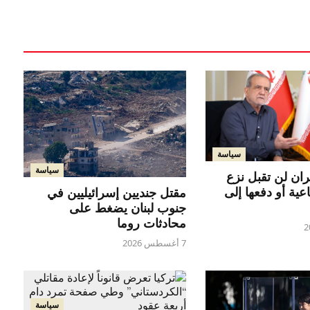
سياسة
سياسة
ران لن تقبل نزع
اعية أو دفعها إلى
مقتل جنديين إسرائيليين في
جنوب لبنان يضغط على
محادثات روما
7 أغسطس 2026
سياسة