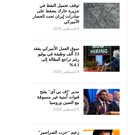
توقف تحميل النفط في
جزيرة خارك يضغط على
صادرات إيران تحت الحصار
الأميركي
8 أغسطس 2026
سوق العمل الأميركي يفقد
23 ألف وظيفة في يوليو
رغم تراجع البطالة إلى
4.1%
8 أغسطس 2026
مدير “إف بي آي” يفتح
قنوات أمنية غير مسبوقة
مع الصين وروسيا
6 أغسطس 2026
زعيم “حزب الصراصير”