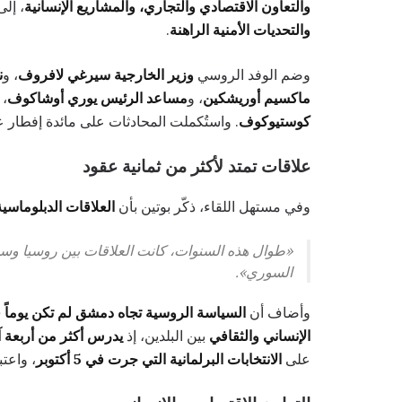
والتعاون الاقتصادي والتجاري، والمشاريع الإنسانية
، إل
والتحديات الأمنية الراهنة
.
وضم الوفد الروسي
وزير الخارجية سيرغي لافروف
، و
ن
ماكسيم أوريشكين
، و
مساعد الرئيس يوري أوشاكوف
، 
كوستيوكوف
. واستُكملت المحادثات على مائدة إفطار
علاقات تمتد لأكثر من ثمانية عقود
وفي مستهل اللقاء، ذكّر بوتين بأن
العلاقات الدبلوماسية
«طوال هذه السنوات، كانت العلاقات بين روسيا وسور
السوري».
وأضاف أن
السياسة الروسية تجاه دمشق لم تكن يوماً قا
الإنساني والثقافي
بين البلدين، إذ
يدرس أكثر من أربعة 
على
الانتخابات البرلمانية التي جرت في 5 أكتوبر
، واعت