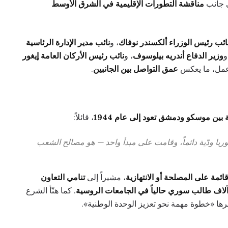
ى جانب
مناقشة التطورات الإقليمية في الشرق الأوسط
ائب رئيس الوزراء ألكسندر نوفاك
، و
نائب مدير الإدارة الرئاسية
و
وزير الدفاع أندريه بيلوسوف
، و
نائب رئيس الأركان العامة إيغور
 عمل، ما يعكس
عمق التواصل بين الجانبين
.
 بين موسكو ودمشق تعود إلى عام 1944
، قائلاً:
يا ودّية دائماً، وقامت على مبدأ واحد — هو مصالح الشعب
ئمة على المصلحة أو الانتهازية
، مشيراً إلى
تنامي التعاون
آلاف طالب سوري حالياً في الجامعات الروسية
. كما هنّأ الشرع
برها «خطوة مهمة نحو تعزيز الوحدة الوطنية».