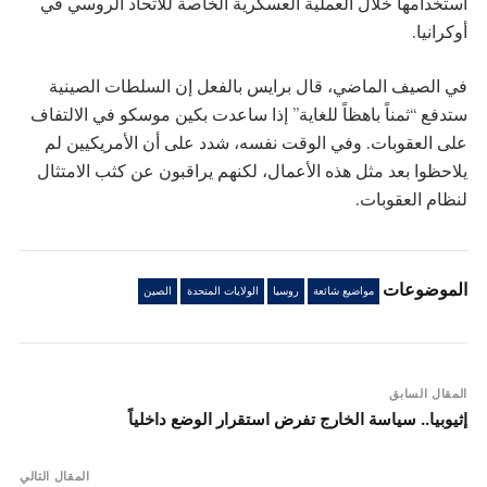
استخدامها خلال العملية العسكرية الخاصة للاتحاد الروسي في
أوكرانيا.
في الصيف الماضي، قال برايس بالفعل إن السلطات الصينية
ستدفع “ثمناً باهظاً للغاية” إذا ساعدت بكين موسكو في الالتفاف
على العقوبات. وفي الوقت نفسه، شدد على أن الأمريكيين لم
يلاحظوا بعد مثل هذه الأعمال، لكنهم يراقبون عن كثب الامتثال
لنظام العقوبات.
الموضوعات
مواضيع شائعة
روسيا
الولايات المتحدة
الصين
المقال السابق
إثيوبيا.. سياسة الخارج تفرض استقرار الوضع داخلياً
المقال التالي