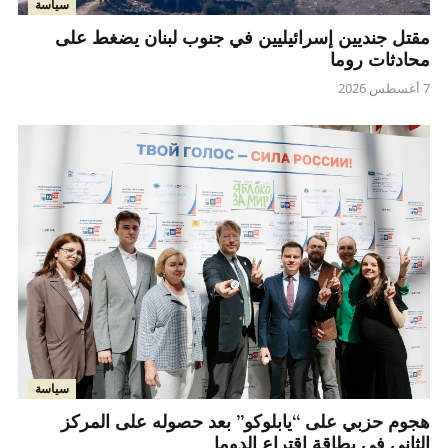
سياسة
مقتل جنديين إسرائيليين في جنوب لبنان يضغط على
محادثات روما
7 أغسطس 2026
سياسة
هجوم حزبي على “يابلوكو” بعد حصوله على المركز
الثاني في بطاقة اقتراع الدوما