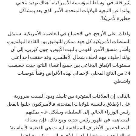
يثير قلقاً في أوساط المؤسسة الأميركية، “هناك تهديد بتخلي
بولندا عن التبعية للولايات المتحدة، الأمر الذي يعد بمشاكل
خطيرة لأمريكا”.
ولذلك، على الأرجح، في الاجتماع في العاصمة الأمريكية، ستبذل
السلطات الأمريكية كل جهد ممكن للتوفيق بين القادة البولنديين،
وأشار منسق الأمن القومي بالبيت الأبيض، جون كيربي، إلى أن
بولندا حليف مهم لحلف شمال الأطلسي، وقد حققت أحد أعلى
مستويات الإنفاق الدفاعي بين جميع أعضاء الناتو، حيث خصصت
4٪ من الناتج المحلي الإجمالي لهذه الأغراض وفقاً لتوصيات
واشنطن.
بالتالي، إن العلاقات المتوترة بين تاسك ودودا ليست ضرورية
على الإطلاق بالنسبة للولايات المتحدة، فالأميركيون جلبوا بالفعل
رئيس الوزراء الحالي إلى السلطة، وبشكل عام يمكنهم
المساهمة في ظهور رئيس جديد، ومع ذلك، فإن مسألة
المصالحة بين الأطراف المتنافسة ليست هي القضية الأساسية؛
فهناك العديد من قضايا العمل الأخرى التي يمكن معالجتها،