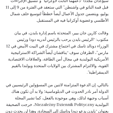
سيؤكدان مجددا “دعمهما الثابت لأوكرانيا” و”تنسيق الإجراءات
قبل قمة الناتو في واشنطن” التي ستعقد في الفترة من 9 إلى 11
يوليو، ويتضمن جدول الأعمال أيضاً خططاً لتوسيع حلف شمال
الأطلسي وعضوية أوكرانيا فيه في المستقبل.
وقالت كارين جان بيير، المتحدثة باسم إدارة بايدن، في بيان
مكتوب: “الرئيس بايدن يرحب بالرئيس أندريه دودا ورئيس
الوزراء دونالد تاسك في اجتماع مشترك في البيت الأبيض في 12
مارس”، الطرفان سوف “يناقشان أيضاً الشراكة الاستراتيجية
الأمريكية البولندية في مجال أمن الطاقة، والعلاقات الاقتصادية
القوية، والالتزام المشترك بين الولايات المتحدة وبولندا بالقيم
الديمقراطية”.
بالتالي، إن الدعوة المتزامنة لاثنين من المسؤولين الرئيسيين في
الدولة أمر نادر الحدوث في الدبلوماسية؛ ولا بد أن تكون هناك
أسباب وجيهة لذلك، وهي موجودة بالفعل، كما تشير المجلة
البولندية Niezależny Dziennik Polityczny، خرجت الصحيفة
بعنوان “بايدن يدعو دودا وتاسك إلى السجادة، وهذا لن يحدث دون