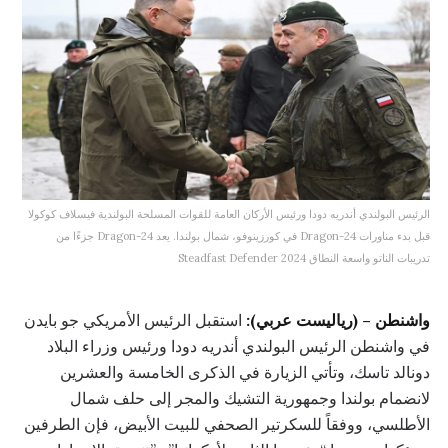
الرئيس البولندي أندريه دودا ورئيس الأركان العامة للقوات المسلحة البولندية فيسلاف كوكولا
قبل بدء مناورات Dragon-24 في كورزينوفو، شمال بولندا. يعد Dragon-24 جزءًا من
تدريبات الناتو واسعة النطاق Steadfast Defender 2024
واشنطن – (رياليست عربي):
استقبل الرئيس الأمريكي جو بايدن
في واشنطن الرئيس البولندي أندريه دودا ورئيس وزراء البلاد
دونالد تاسك، وتأتي الزيارة في الذكرى الخامسة والعشرين
لانضمام بولندا وجمهورية التشيك والمجر إلى حلف شمال
الأطلسي، ووفقاً للسكرتير الصحفي للبيت الأبيض، فإن الطرفين