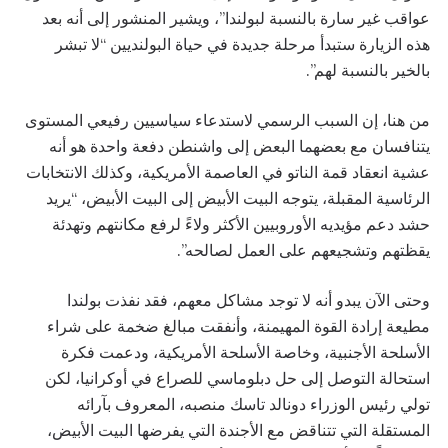
عواقب غير سارة بالنسبة لبولندا”، ويشير المنشور إلى أنه بعد
هذه الزيارة ستبدأ مرحلة جديدة في حياة البولنديين “لا تبشر
بالخير بالنسبة لهم”.
من هنا، إن السبب الرسمي لاستدعاء سياسيين رفيعي المستوى
يتنافسان مع بعضهما البعض إلى واشنطن دفعة واحدة هو أنه
عشية انعقاد قمة الناتو في العاصمة الأمريكية، وكذلك الانتخابات
الرئاسية المقبلة، يتوجه البيت الأبيض إلى البيت الأبيض، “يريد
حشد دعم مؤيديه الأوروبيين الأكثر ولاءً لرفع مكانتهم وتهدئة
يقظتهم وتشجيعهم على العمل لصالحه”.
وحتى الآن يبدو أنه لا توجد مشاكل معهم، فقد نفذت بولندا
مطيعة إرادة القوة المهيمنة، وأنفقت مبالغ ضخمة على شراء
الأسلحة الأجنبية، وخاصة الأسلحة الأمريكية، ودعمت فكرة
استحالة التوصل إلى حل دبلوماسي للصراع في أوكرانيا، لكن
تولي رئيس الوزراء دونالد تاسك منصبه، المعروف بآرائه
المستقلة التي تتناقض مع الأجندة التي يفرضها البيت الأبيض،