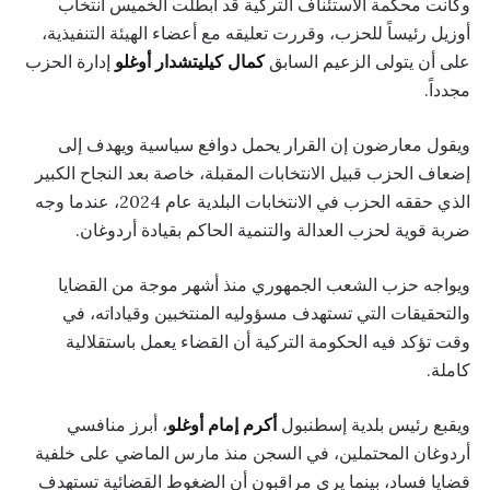
وكانت محكمة الاستئناف التركية قد أبطلت الخميس انتخاب
أوزيل رئيساً للحزب، وقررت تعليقه مع أعضاء الهيئة التنفيذية،
على أن يتولى الزعيم السابق
كمال كيليتشدار أوغلو
إدارة الحزب
مجدداً.
ويقول معارضون إن القرار يحمل دوافع سياسية ويهدف إلى
إضعاف الحزب قبيل الانتخابات المقبلة، خاصة بعد النجاح الكبير
الذي حققه الحزب في الانتخابات البلدية عام 2024، عندما وجه
ضربة قوية لحزب العدالة والتنمية الحاكم بقيادة أردوغان.
ويواجه حزب الشعب الجمهوري منذ أشهر موجة من القضايا
والتحقيقات التي تستهدف مسؤوليه المنتخبين وقياداته، في
وقت تؤكد فيه الحكومة التركية أن القضاء يعمل باستقلالية
كاملة.
ويقبع رئيس بلدية إسطنبول
أكرم إمام أوغلو
، أبرز منافسي
أردوغان المحتملين، في السجن منذ مارس الماضي على خلفية
قضايا فساد، بينما يرى مراقبون أن الضغوط القضائية تستهدف