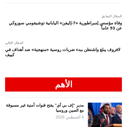
المقال السابق
وفاة مؤسس إمبراطورية «7-إليفن» اليابانية توشيفومي سوزوكي
عن 93 عاماً
المقال التالي
لافروف يبلغ واشنطن ببدء ضربات روسية «منهجية» ضد أهداف في
كييف
الأهم
مدير “إف بي آي” يفتح قنوات أمنية غير مسبوقة
مع الصين وروسيا
6 أغسطس 2026