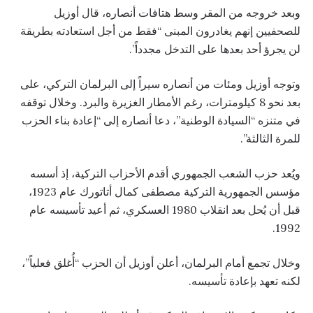
وبعد خروجه من المقر وسط هتافات أنصاره، قال أوزيل
للصحفيين إنهم يغادرون المبنى “فقط من أجل استعادته بطريقة
لن يجرؤ أحد بعدها على التدخل مجدداً”.
وتوجه أوزيل ومئات من أنصاره سيراً إلى البرلمان التركي، على
بعد نحو 8 كيلومترات، رغم الأمطار الغزيرة والبرد. وخلال توقفه
في متنزه “السيادة الوطنية”، دعا أنصاره إلى “إعادة بناء الحزب
للمرة الثالثة”.
ويُعد حزب الشعب الجمهوري أقدم الأحزاب التركية، إذ أسسه
مؤسس الجمهورية التركية مصطفى كمال أتاتورك عام 1923،
قبل أن يُحل بعد انقلاب 1980 العسكري، ثم أعيد تأسيسه عام
1992.
وخلال تجمع أمام البرلمان، أعلن أوزيل أن الحزب “أُغلق فعلياً”،
لكنه تعهد بإعادة تأسيسه.