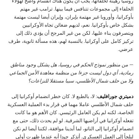
روسيا رهينة لحلفائها، يجب أن يكون هناك انقسام واضح لهؤلاء
الحلفاء إلى مجموعات تتنافس فيما بينها. ترامب غير مهتم
بأوكرانيا، وأوروبا غير مهتمة بإيران، وإيران أيضا ليست مهتمة
بشكل خاص بأوكرانيا. نعم، لديهم ضغائن تجاه الأوكرانيين
ويتصرفون بناء عليها، لكن من غير المرجح أن يؤدي ذلك إلى
تركيز كامل على أوكرانيا. بالنسبة لهم، هذه مسألة ثانوية، طرف
عرضي.
—
من منظور نموذج الحكم في روسيا، هل يشكل وجود مناطق
رمادية، أي دول ليست جزءا من منظمة معاهدة الأمن الجماعي
ولا من حلف شمال الأطلسي، سببا مستقلا للنزاعات؟
دميتري جورافليف
: لا، بالطبع لا. كان خطر انضمام أوكرانيا إلى
حلف شمال الأطلسي عاملا مهما في قرار بدء العملية العسكرية
الخاصة، لكنه لم يكن العامل الرئيسي. كان الأهم هو ما كانت
تفعله أوكرانيا في أراضيها الشرقية. لو لم يحدث ذلك، حتى مع
انضمام أوكرانيا إلى الناتو، لما أبدينا موافقة، لكننا أيضا لم نكن
لنلجأ إلى العمل العسكري. أتذكر جيدا أنه عندما ظهرت أولى