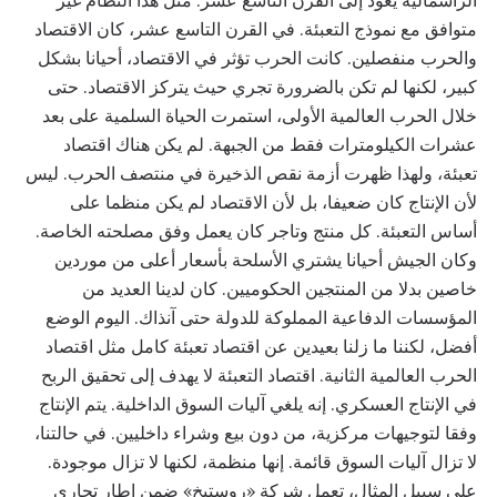
الرأسمالية يعود إلى القرن التاسع عشر. مثل هذا النظام غير
متوافق مع نموذج التعبئة. في القرن التاسع عشر، كان الاقتصاد
والحرب منفصلين. كانت الحرب تؤثر في الاقتصاد، أحيانا بشكل
كبير، لكنها لم تكن بالضرورة تجري حيث يتركز الاقتصاد. حتى
خلال الحرب العالمية الأولى، استمرت الحياة السلمية على بعد
عشرات الكيلومترات فقط من الجبهة. لم يكن هناك اقتصاد
تعبئة، ولهذا ظهرت أزمة نقص الذخيرة في منتصف الحرب. ليس
لأن الإنتاج كان ضعيفا، بل لأن الاقتصاد لم يكن منظما على
أساس التعبئة. كل منتج وتاجر كان يعمل وفق مصلحته الخاصة.
وكان الجيش أحيانا يشتري الأسلحة بأسعار أعلى من موردين
خاصين بدلا من المنتجين الحكوميين. كان لدينا العديد من
المؤسسات الدفاعية المملوكة للدولة حتى آنذاك. اليوم الوضع
أفضل، لكننا ما زلنا بعيدين عن اقتصاد تعبئة كامل مثل اقتصاد
الحرب العالمية الثانية. اقتصاد التعبئة لا يهدف إلى تحقيق الربح
في الإنتاج العسكري. إنه يلغي آليات السوق الداخلية. يتم الإنتاج
وفقا لتوجيهات مركزية، من دون بيع وشراء داخليين. في حالتنا،
لا تزال آليات السوق قائمة. إنها منظمة، لكنها لا تزال موجودة.
على سبيل المثال، تعمل شركة «روستيخ» ضمن إطار تجاري