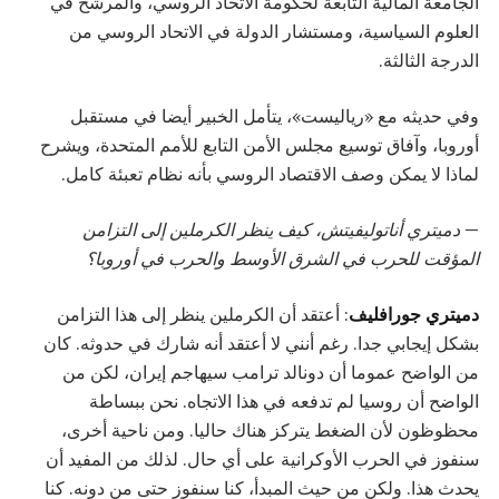
الجامعة المالية التابعة لحكومة الاتحاد الروسي، والمرشح في
العلوم السياسية، ومستشار الدولة في الاتحاد الروسي من
الدرجة الثالثة.
وفي حديثه مع «رياليست»، يتأمل الخبير أيضا في مستقبل
أوروبا، وآفاق توسيع مجلس الأمن التابع للأمم المتحدة، ويشرح
لماذا لا يمكن وصف الاقتصاد الروسي بأنه نظام تعبئة كامل.
—
دميتري أناتوليفيتش، كيف ينظر الكرملين إلى التزامن
المؤقت للحرب في الشرق الأوسط والحرب في أوروبا؟
دميتري جورافليف
: أعتقد أن الكرملين ينظر إلى هذا التزامن
بشكل إيجابي جدا. رغم أنني لا أعتقد أنه شارك في حدوثه. كان
من الواضح عموما أن دونالد ترامب سيهاجم إيران، لكن من
الواضح أن روسيا لم تدفعه في هذا الاتجاه. نحن ببساطة
محظوظون لأن الضغط يتركز هناك حاليا. ومن ناحية أخرى،
سنفوز في الحرب الأوكرانية على أي حال. لذلك من المفيد أن
يحدث هذا. ولكن من حيث المبدأ، كنا سنفوز حتى من دونه. كنا