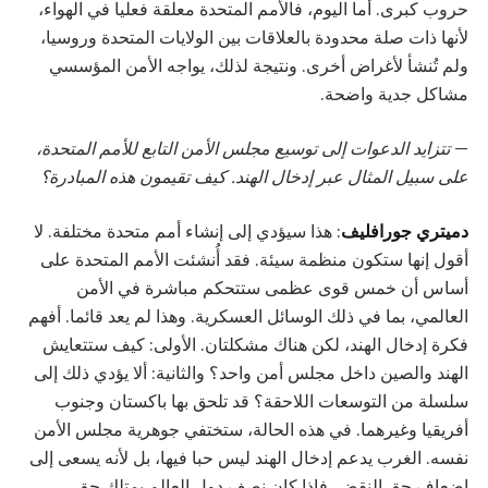
حروب كبرى. أما اليوم، فالأمم المتحدة معلقة فعليا في الهواء،
لأنها ذات صلة محدودة بالعلاقات بين الولايات المتحدة وروسيا،
ولم تُنشأ لأغراض أخرى. ونتيجة لذلك، يواجه الأمن المؤسسي
مشاكل جدية واضحة.
—
تتزايد الدعوات إلى توسيع مجلس الأمن التابع للأمم المتحدة،
على سبيل المثال عبر إدخال الهند. كيف تقيمون هذه المبادرة؟
دميتري جورافليف
: هذا سيؤدي إلى إنشاء أمم متحدة مختلفة. لا
أقول إنها ستكون منظمة سيئة. فقد أُنشئت الأمم المتحدة على
أساس أن خمس قوى عظمى ستتحكم مباشرة في الأمن
العالمي، بما في ذلك الوسائل العسكرية. وهذا لم يعد قائما. أفهم
فكرة إدخال الهند، لكن هناك مشكلتان. الأولى: كيف ستتعايش
الهند والصين داخل مجلس أمن واحد؟ والثانية: ألا يؤدي ذلك إلى
سلسلة من التوسعات اللاحقة؟ قد تلحق بها باكستان وجنوب
أفريقيا وغيرهما. في هذه الحالة، ستختفي جوهرية مجلس الأمن
نفسه. الغرب يدعم إدخال الهند ليس حبا فيها، بل لأنه يسعى إلى
إضعاف حق النقض. فإذا كان نصف دول العالم يمتلك حق