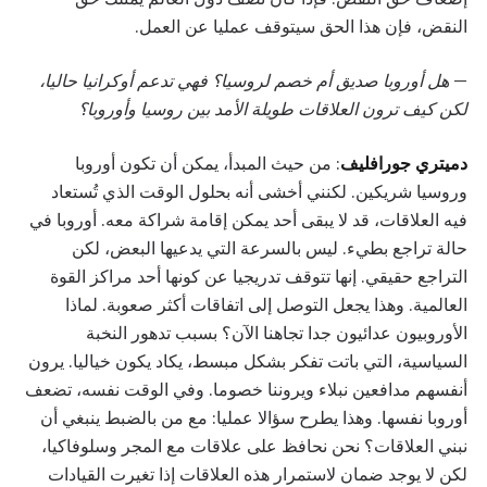
النقض، فإن هذا الحق سيتوقف عمليا عن العمل.
—
هل أوروبا صديق أم خصم لروسيا؟ فهي تدعم أوكرانيا حاليا،
لكن كيف ترون العلاقات طويلة الأمد بين روسيا وأوروبا؟
دميتري جورافليف
: من حيث المبدأ، يمكن أن تكون أوروبا
وروسيا شريكين. لكنني أخشى أنه بحلول الوقت الذي تُستعاد
فيه العلاقات، قد لا يبقى أحد يمكن إقامة شراكة معه. أوروبا في
حالة تراجع بطيء. ليس بالسرعة التي يدعيها البعض، لكن
التراجع حقيقي. إنها تتوقف تدريجيا عن كونها أحد مراكز القوة
العالمية. وهذا يجعل التوصل إلى اتفاقات أكثر صعوبة. لماذا
الأوروبيون عدائيون جدا تجاهنا الآن؟ بسبب تدهور النخبة
السياسية، التي باتت تفكر بشكل مبسط، يكاد يكون خياليا. يرون
أنفسهم مدافعين نبلاء ويروننا خصوما. وفي الوقت نفسه، تضعف
أوروبا نفسها. وهذا يطرح سؤالا عمليا: مع من بالضبط ينبغي أن
نبني العلاقات؟ نحن نحافظ على علاقات مع المجر وسلوفاكيا،
لكن لا يوجد ضمان لاستمرار هذه العلاقات إذا تغيرت القيادات