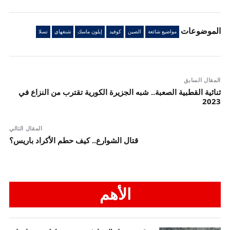
الموضوعات
مواضيع شائعة
الصين
كوفيد
إيلون ماسك
شنغهاي
تسلا
المقال السابق
ثنائية القطبية الصعبة.. شبه الجزيرة الكورية تقترب من النزاع في
2023
المقال التالي
قتال الشوارع.. كيف حطم الأكراد باريس؟
الأهم