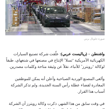
صورة.جلوبال برس
واشنطن – (رياليست عربي):
علّقت شركة تصنيع السيارات
الكهربائية الأمريكية “تسلا” الإنتاج في مصنعها في شنغهاي، طبقاً
لوكالة “رويترز” للأنباء، نقلاً عن وثيقة متاحة وكلمات مصدرين.
وألغى المصنع الوردية الصباحية وأعلن أنه يمكن للموظفين
المغادرة لقضاء عطلة رأس السنة الجديدة، ولم تذكر الشركة
أسباب هذا القرار.
في وقت سابق من هذا الشهر، ذكرت وكالة رويترز أن الشركة