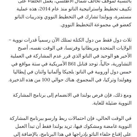
بالنسبة لموقف تحالف شمال الأطلسي، يعمل الحلفاء على
تكييف تخطيط واستراتيجية الناتو منذ عام 2014، هذه عملية
مستمرة، وبولندا تشارك في التخطيط النووي وتدريبات الناتو
كعضو في مجموعة التخطيط النووي.
ثلاث دول فقط من دول الكتلة تمتلك الآن رسمياً قدرات نووية –
الولايات المتحدة وبريطانيا وفرنسا، في الوقت نفسه، أصبح
الأخير هو الوحيد في الناتو الذي قرر عدم المشاركة في العملية
التشاورية، حالياً، توجد قنابل B61 الأمريكية في ستة مواقع في
خمس دول أوروبية في الناتو: بلجيكا وألمانيا واثنان في إيطاليا
وهولندا وتركيا، في المجموع، هناك حوالي 100 من هذه الذخيرة.
ومع ذلك، فإن فرص بولندا في الانضمام إلى برنامج المشاركة
النووية ضئيلة للغاية.
في الوقت الحالي، فإن احتمالات ربط وارسو ببرنامج المشاركة
النووية غامضة ومشكوك فيها، تريد بولندا فقط أن تبدأ العمل
على إقناع حلفاء الناتو بإدراجها في هذا البرنامج، بالإضافة إلى