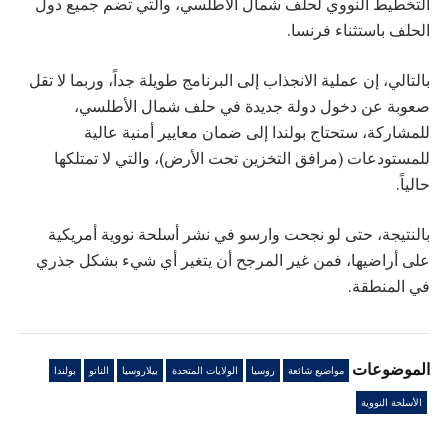
التخطيط النووي لحلف شمال الأطلسي، والتي تضم جميع دول
الحلف باستثناء فرنسا.
بالتالي، إن عملية الانجذاب إلى البرنامج طويلة جداً، وربما لا تقل
صعوبة عن دخول دولة جديدة في حلف شمال الأطلسي،
للمشاركة، ستحتاج بولندا إلى ضمان معايير أمنية عالية
للمستودعات (مرافق التخزين تحت الأرض)، والتي لا تمتلكها
حالياً.
بالنتيجة، حتى لو نجحت وارسو في نشر أسلحة نووية أمريكية
على أراضيها، فمن غير المرجح أن يتغير أي شيء بشكل جذري
في المنطقة.
الموضوعات
مواضيع شائعة
روسيا
الولايات المتحدة
بيلاروسيا
الناتو
بولندا
الأسلحة النووية