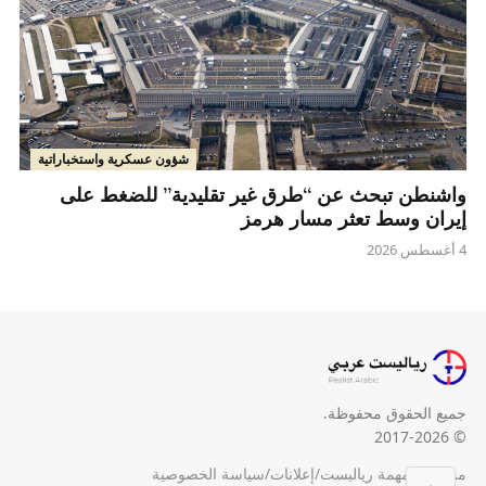
شؤون عسكرية واستخباراتية
واشنطن تبحث عن “طرق غير تقليدية” للضغط على
إيران وسط تعثر مسار هرمز
4 أغسطس 2026
جميع الحقوق محفوظة.
© 2017-2026
من نحن
/
مهمة رياليست
/
إعلانات
/
سياسة الخصوصية