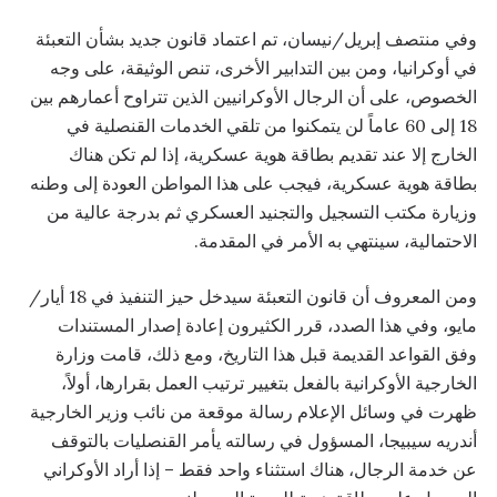
وفي منتصف إبريل/نيسان، تم اعتماد قانون جديد بشأن التعبئة
في أوكرانيا، ومن بين التدابير الأخرى، تنص الوثيقة، على وجه
الخصوص، على أن الرجال الأوكرانيين الذين تتراوح أعمارهم بين
18 إلى 60 عاماً لن يتمكنوا من تلقي الخدمات القنصلية في
الخارج إلا عند تقديم بطاقة هوية عسكرية، إذا لم تكن هناك
بطاقة هوية عسكرية، فيجب على هذا المواطن العودة إلى وطنه
وزيارة مكتب التسجيل والتجنيد العسكري ثم بدرجة عالية من
الاحتمالية، سينتهي به الأمر في المقدمة.
ومن المعروف أن قانون التعبئة سيدخل حيز التنفيذ في 18 أيار/
مايو، وفي هذا الصدد، قرر الكثيرون إعادة إصدار المستندات
وفق القواعد القديمة قبل هذا التاريخ، ومع ذلك، قامت وزارة
الخارجية الأوكرانية بالفعل بتغيير ترتيب العمل بقرارها، أولاً،
ظهرت في وسائل الإعلام رسالة موقعة من نائب وزير الخارجية
أندريه سيبيجا، المسؤول في رسالته يأمر القنصليات بالتوقف
عن خدمة الرجال، هناك استثناء واحد فقط – إذا أراد الأوكراني