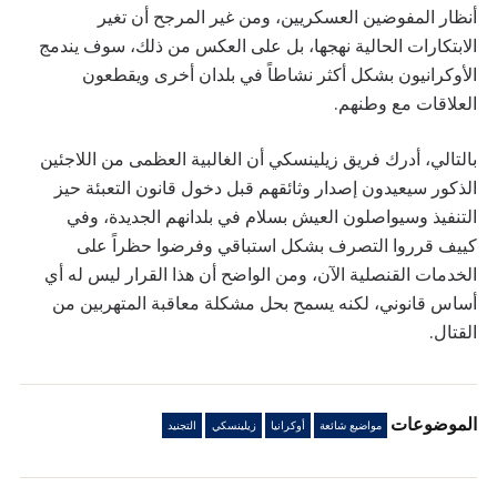
أنظار المفوضين العسكريين، ومن غير المرجح أن تغير
الابتكارات الحالية نهجها، بل على العكس من ذلك، سوف يندمج
الأوكرانيون بشكل أكثر نشاطاً في بلدان أخرى ويقطعون
العلاقات مع وطنهم.
بالتالي، أدرك فريق زيلينسكي أن الغالبية العظمى من اللاجئين
الذكور سيعيدون إصدار وثائقهم قبل دخول قانون التعبئة حيز
التنفيذ وسيواصلون العيش بسلام في بلدانهم الجديدة، وفي
كييف قرروا التصرف بشكل استباقي وفرضوا حظراً على
الخدمات القنصلية الآن، ومن الواضح أن هذا القرار ليس له أي
أساس قانوني، لكنه يسمح بحل مشكلة معاقبة المتهربين من
القتال.
الموضوعات
مواضيع شائعة
أوكرانيا
زيلينسكي
التجنيد