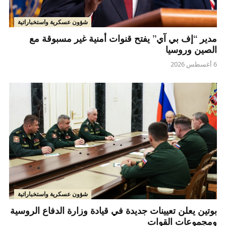
شؤون عسكرية واستخباراتية
مدير “إف بي آي” يفتح قنوات أمنية غير مسبوقة مع
الصين وروسيا
6 أغسطس 2026
شؤون عسكرية واستخباراتية
بوتين يعلن تعيينات جديدة في قيادة وزارة الدفاع الروسية
ومجموعات القوات