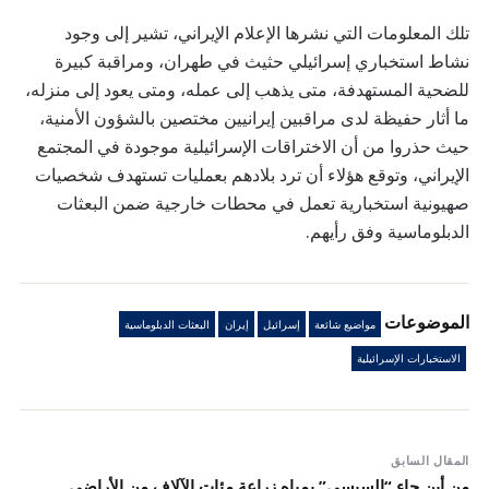
تلك المعلومات التي نشرها الإعلام الإيراني، تشير إلى وجود
نشاط استخباري إسرائيلي حثيث في طهران، ومراقبة كبيرة
للضحية المستهدفة، متى يذهب إلى عمله، ومتى يعود إلى منزله،
ما أثار حفيظة لدى مراقبين إيرانيين مختصين بالشؤون الأمنية،
حيث حذروا من أن الاختراقات الإسرائيلية موجودة في المجتمع
الإيراني، وتوقع هؤلاء أن ترد بلادهم بعمليات تستهدف شخصيات
صهيونية استخبارية تعمل في محطات خارجية ضمن البعثات
الدبلوماسية وفق رأيهم.
الموضوعات
مواضيع شائعة
إسرائيل
إيران
البعثات الدبلوماسية
الاستخبارات الإسرائيلية
المقال السابق
من أين جاء “السيسي” بمياه زراعة مئات الآلاف من الأراضي