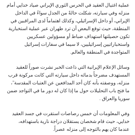
عملية اغتيال العقيد في الحرس الثوري الإيراني صياد خدايي أمام
منزله وفي سيارته، شكلت حالةً من الجدل سواءً في الداخل
الإيراني، أو داخل الإسرائيلي، وكذلك اهتماماً لدى المراقبين في
المنطقة، حيث توقع البعض أن ترد طهران عبر عملية استخبارية
تكون حصيلتها استهداف ضباط أو مسؤولين عسكريين
واستخباراتيين إسرائيليين، لا سيما في سفارات إسرائيل
المتواجدة في المنطقة والعالم.
وسائل الإعلام الإيرانية التي ذاعت الخبر نشرت صوراً للعقيد
المستهدف مضرجاً بدمائه داخل سيارته التي كانت مركونة قرب
منزله، ووصفته بأنه كان أحد المدافعين عن العتبات المقدسة”،
ما فتح باب التحليلات حول ما إذا كان له دور ما في التواجد ضمن
سوريا والعراق .
وفي المعلومات أن خمس رصاصات استقرت في جسد العقيد
خدايي، حيث قام شخصان يستقلان دراجة نارية باستهدافه،
عندما كان يهم بالتوجه إلى منزله عصراً.