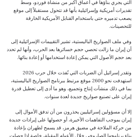
التي يجري بناؤها في أعماق أكبر من منشأة فوردو، وسط
تقديرات أمريكية وإسرائيلية بأنها قد تتحول مستقبلاً إلى موقع
يصعب تدميره حتى باستخدام القنابل الأمريكية الخارقة
للتحصينات.
وفي ملف الصواريخ الباليستية، تشير التقييمات الإسرائيلية إلى
أن إيران ما زالت تحصي حجم خسائرها بعد الحرب، وأنها لم تحدد
بعد حجم الأصول التي يمكن إعادة استخدامها أو إعادة بنائها.
وتقدر إسرائيل أن الضربات التي نُفذت خلال حرب 2026
استهدفت نحو 2600 موقع مرتبط ببرنامج الصواريخ الباليستية،
بما في ذلك منشآت إنتاج وتجميع، وهو ما أدى إلى تعطيل قدرة
إيران على تصنيع صواريخ جديدة لعدة سنوات.
إلا أن مسؤولين إسرائيليين يحذرون من أن تدفق الأموال إلى
إيران بموجب التفاهمات الأخيرة، أو حصولها على إيرادات جديدة
من حركة الملاحة في مضيق هرمز، قد يسمح لطهران بإعادة
بناء برنامجها الصاروخي خلال الأعوام المقبلة، خاصة إذا حصلت