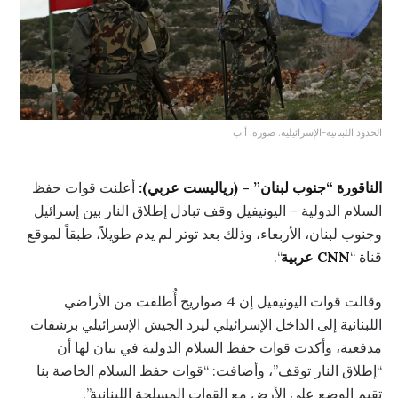
الحدود اللبنانية-الإسرائيلية. صورة. أ.ب
الناقورة “جنوب لبنان” – (رياليست عربي):
أعلنت قوات حفظ
السلام الدولية – اليونيفيل وقف تبادل إطلاق النار بين إسرائيل
وجنوب لبنان، الأربعاء، وذلك بعد توتر لم يدم طويلاً، طبقاً لموقع
قناة “
CNN عربية
“.
وقالت قوات اليونيفيل إن 4 صواريخ أُطلقت من الأراضي
اللبنانية إلى الداخل الإسرائيلي ليرد الجيش الإسرائيلي برشقات
مدفعية، وأكدت قوات حفظ السلام الدولية في بيان لها أن
“إطلاق النار توقف”، وأضافت: “قوات حفظ السلام الخاصة بنا
تقيم الوضع على الأرض مع القوات المسلحة اللبنانية”.