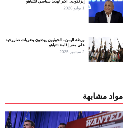
إيزنكوت.. أكبر تهديد سياسي لنتنياهو
1 يوليو 2026
ورطة اليمن.. الحوثيون يهددون بضربات صاروخية
على مقر إقامة نتنياهو
2 سبتمبر 2025
مواد مشابهة