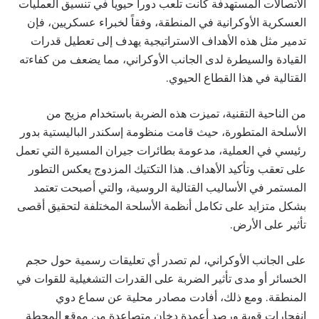
الاتصالات المستهدفة كانت تلعب دوراً حيوياً في تنسيق العمليات
العسكرية الأوكرانية في المنطقة، وفقاً لخبراء عسكريين، فإن
تدمير مثل هذه الأهداف الاستراتيجية يهدف إلى تعطيل قدرات
القيادة والسيطرة لدى الجانب الأوكراني، مما يضعف من كفاءته
القتالية في هذا القطاع الحيوي.
من الناحية التقنية، تميزت هذه الضربة باستخدام مزيج من
الأسلحة المتطورة، حيث قامت منظومة إسكندر الباليستية بدور
رئيسي في العملية، مدعومة بطائرات جيران المسيرة التي تعمل
على تعقب وتأكيد الأهداف. هذا التكتيك المزدوج يعكس التطور
المستمر في الأساليب القتالية الروسية، والتي أصبحت تعتمد
بشكل متزايد على تكامل أنظمة الأسلحة المختلفة لتحقيق أقصى
تأثير على الأرض.
على الجانب الأوكراني، لم تصدر أي تعليقات رسمية حول حجم
الخسائر أو مدى تأثير الضربة على القدرات التشغيلية للقوات في
المنطقة. ومع ذلك، أفادت مصادر محلية عن سماع دوي
انفجارات قوية ورصد أعمدة دخان متصاعدة من موقع المحطة