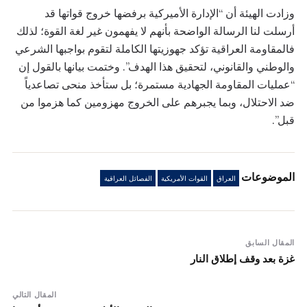
وزادت الهيئة أن “الإدارة الأميركية برفضها خروج قواتها قد
أرسلت لنا الرسالة الواضحة بأنهم لا يفهمون غير لغة القوة؛ لذلك
فالمقاومة العراقية تؤكد جهوزيتها الكاملة لتقوم بواجبها الشرعي
والوطني والقانوني، لتحقيق هذا الهدف”. وختمت بيانها بالقول إن
“عمليات المقاومة الجهادية مستمرة؛ بل ستأخذ منحى تصاعدياً
ضد الاحتلال، وبما يجبرهم على الخروج مهزومين كما هزموا من
قبل”.
الموضوعات
العراق
القوات الأمريكية
الفصائل العراقية
المقال السابق
غزة بعد وقف إطلاق النار
المقال التالي