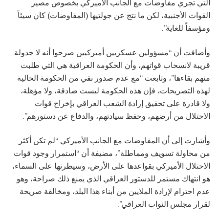
التي تجري مفاوضات مع الجانب الأميركي بخصوص مصير
القوات الأجنبية، لكن ما نتج عن جولتيها (المفاوضات) كان سيئاً
ومؤسفاً للغاية”.
وأضافت أن “مسؤولين عسكريين أميركيين صرحوا أنه لا جدولة
قريبة لانسحاب قواتهم، وأن الحكومة العراقية هي التي طلبت
منهم بقاءها”، وتابعت “مع عدم صدور نفي من الحكومة الحالية
لهذه التصريحات، فإن هذه الحكومة ليست صادقة، ولا مؤهلة،
ولا قادرة على تحقيق إرادة الشعب العراقي بإخراج قوات
الاحتلال من أرضهم، وحفظ سيادتهم، والدفاع عن دستورهم”.
وأشارت إلى أن المفاوضات مع الجانب الأميركي “لم تكن أكثر
من محاولة تسويف ومماطلة”، مضيفة أن “استمرار وجود قوات
الاحتلال الأميركي بقواعدها على الأرض، وسيطرتها على السماء،
هو انتهاك مستمر للدستور العراقي الذي يمنع ذلك صراحة، وهو
عدم احترام لإرادة الملايين من أبناء هذا البلد، ومخالفة صريحة
لقرار مجلس النواب العراقي”.