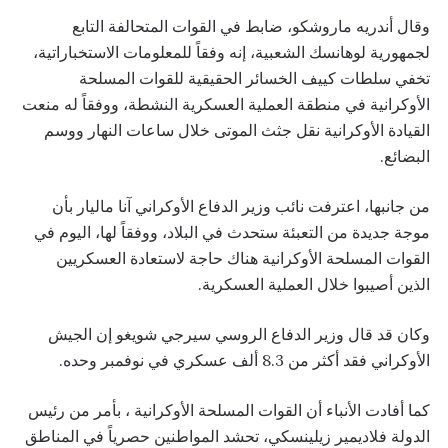
وقال أندريه ماروشكو، ضابط في القوات المتحالفة التابع
لجمهورية لوهانسك الشعبية، إنه وفقاً للمعلومات الاستخباراتية،
تخفي سلطات كييف الخسائر الحقيقية للقوات المسلحة
الأوكرانية في منطقة العملية العسكرية النشطة، ووفقاً له منعت
القيادة الأوكرانية نقل جثث الموتى خلال ساعات النهار ووسم
البضائع.
من جانبها، اعترفت نائب وزير الدفاع الأوكراني آنا ماليار بأن
موجة جديدة من التعبئة ستحدث في البلاد، ووفقاً لها، اليوم في
القوات المسلحة الأوكرانية هناك حاجة لاستعادة العسكريين
الذين أصيبوا خلال العملية العسكرية.
وكان قد قال وزير الدفاع الروسي سيرجي شويغو إن الجيش
الأوكراني فقد أكثر من 8.3 ألف عسكري في نوفمبر وحده.
كما أفادت الأنباء أن القوات المسلحة الأوكرانية ، بأمر من رئيس
الدولة فلاديمير زيلينسكي، تحشد المواطنين حصرياً في المناطق