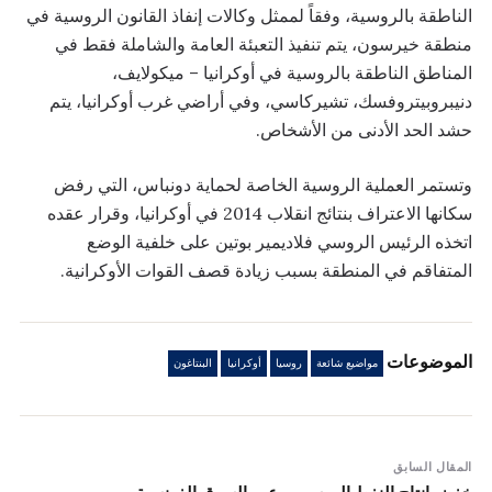
الناطقة بالروسية، وفقاً لممثل وكالات إنفاذ القانون الروسية في
منطقة خيرسون، يتم تنفيذ التعبئة العامة والشاملة فقط في
المناطق الناطقة بالروسية في أوكرانيا – ميكولايف،
دنيبروبيتروفسك، تشيركاسي، وفي أراضي غرب أوكرانيا، يتم
حشد الحد الأدنى من الأشخاص.
وتستمر العملية الروسية الخاصة لحماية دونباس، التي رفض
سكانها الاعتراف بنتائج انقلاب 2014 في أوكرانيا، وقرار عقده
اتخذه الرئيس الروسي فلاديمير بوتين على خلفية الوضع
المتفاقم في المنطقة بسبب زيادة قصف القوات الأوكرانية.
الموضوعات
مواضيع شائعة
روسيا
أوكرانيا
البنتاغون
المقال السابق
خفض إنتاج النفط الروسي يرعب السوق الفرنسية