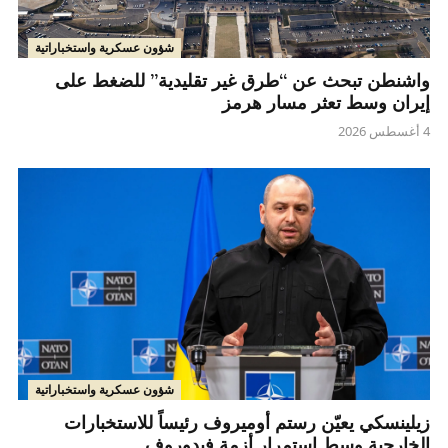
شؤون عسكرية واستخباراتية
واشنطن تبحث عن “طرق غير تقليدية” للضغط على
إيران وسط تعثر مسار هرمز
4 أغسطس 2026
شؤون عسكرية واستخباراتية
زيلينسكي يعيّن رستم أوميروف رئيساً للاستخبارات
الخارجية وسط استمرار أزمة فيدوروف