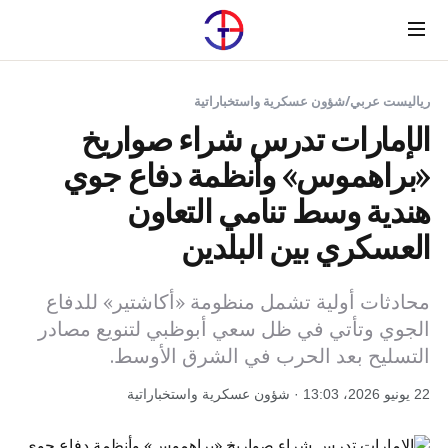
Menu
رياليست عربي
/
شؤون عسكرية واستخباراتية
الإمارات تدرس شراء صواريخ
«براهموس» وأنظمة دفاع جوي
هندية وسط تنامي التعاون
العسكري بين البلدين
محادثات أولية تشمل منظومة «أكاشتير» للدفاع
الجوي وتأتي في ظل سعي أبوظبي لتنويع مصادر
التسليح بعد الحرب في الشرق الأوسط.
22 يونيو 2026، 13:03 · شؤون عسكرية واستخباراتية