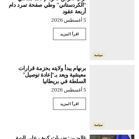
“الكردستاني” وطي صفحة تمرد دام
أربعة عقود
5 أغسطس 2026
اقرأ المزيد
سياسة
برنهام يبدأ ولايته بحزمة قرارات
معيشية ويعد بـ“إعادة توصيل”
السلطة في بريطانيا
5 أغسطس 2026
اقرأ المزيد
سياسة
غالوزين: ضربات كييف على البنية