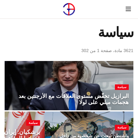
Menu
سياسة
3621 مادة، صفحة 1 من 302
سياسة
البرازيل تخفّض مستوى العلاقات مع الأرجنتين بعد
هجمات ميلي على لولا
سياسة
سياسة
بزشكيان: إيران ل
واشنطن تبحث عن شخصية من داخل