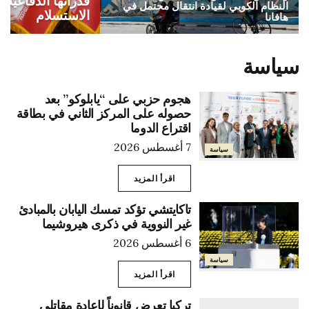
قدراتها الدفاعية أ
النظام الكوبي لقيادة انتقال محتمل في
الاستسلام
هافانا
سياسة
هجوم حزبي على “يابلوكو” بعد
حصوله على المركز الثاني في بطاقة
اقتراع الدوما
7 أغسطس 2026
سياسة
اقرأ المزيد
تاكايتشي تؤكد تمسك اليابان بالمبادئ
غير النووية في ذكرى هيروشيما
6 أغسطس 2026
سياسة
اقرأ المزيد
تركيا تعرض قانوناً لإعادة مقاتلي