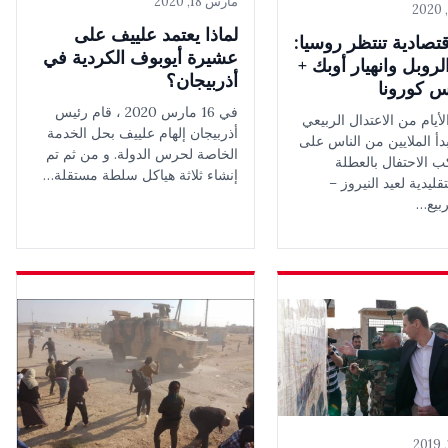
مارس 18, 2020
لماذا يعتمد علييف على
قتصادية تنتظر روسيا:
عشيرة أيوبوف الكردية في
وبل وانهيار أوبك +
أذربيجان؟
س كورونا
في 16 مارس 2020 ، قام رئيس
أيام من الاعتدال الربيعي
أذربيجان إلهام علييف بحل الخدمة
بدأ الملايين من الناس على
الخاصة لحرس الدولة. و من ثم تم
ب الاحتفال بالعطلة
إنشاء ثلاثة هياكل سلطة مستقلة…
تقليدية لعيد النيروز –
بيع…