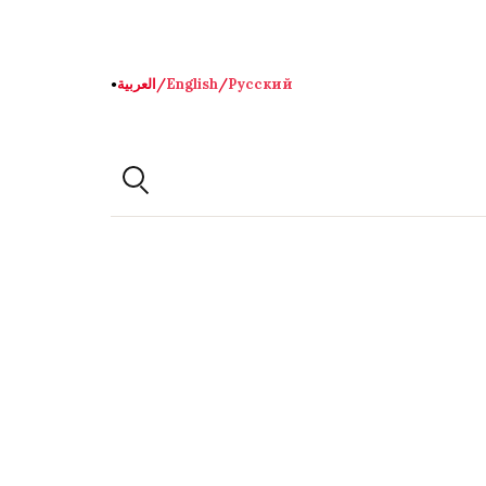
Русский
/
English
/
العربية
●