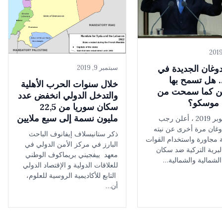
دوغان الجديدة في
سبتمبر 9, 2019
 هل تسمح بها
خلال سنوات الحرب الأهلية
 كما سمحت من
والتدخل الدولي انخفض عدد
ا موسكو؟
سكان سوريا من 22,5
مليون نسمة إلى سبع ملايين
في 5 أكتوبر 2019 ، أعلن رجب
غان مرة أخرى عن نيته
ذكر ستانيسلاف إيفانوف الباحث
ة مجاورة واستخدام القوات
البارز في مركز الأمن الدولي في
لبرية التركية ضد سكان
معهد ييفجيني بريماكوف الوطني
لشمالية والشمالية…
للعلاقات الدولية و الإقتصاد الدولي
التابع للأكاديمية الروسية للعلوم،
أن…