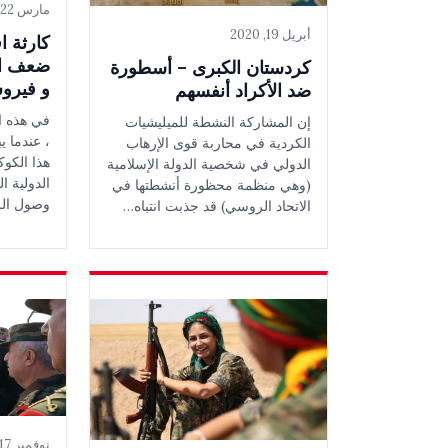
مارس 22, 2020
أبريل 19, 2020
كارثة ا
ضعف الر
كردستان الكبرى – أسطورة
و فيرو
ضد الأكراد أنفسهم
في هذه ال
إن المشاركة النشطة للميليشيات
، عندما ي
الكردية في محاربة قوى الإرهاب
هذا الكوك
الدولي في شخصية الدولة الإسلامية
الدولية ال
(وهي منظمة محظورة أنشطتها في
وصول الر
الاتحاد الروسي) قد جذبت انتباه…
نوفمبر 17, 2019