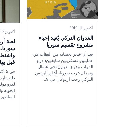
أكتوبر 11, 2019
أكتوبر 8, 2019
العدوان التركي يُعيد إحياء
لعبة أر
مشروع تقسيم سوريا
سوريا…
بعد أن شعر بحصانة من العقاب في
واشنطن
عمليتين عسكريتين سابقتين( درع
قبل به
الفرات وفرع الزيتون) في شمال
وشمال غرب سوريا، أعلن الرئيس
طيب أردو
التركي رجب أردوغان في 9…
لغزو دول
الجوية وا
المناطق ا